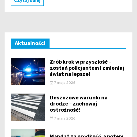
Czytaj dalej
Aktualności
Zrób krok w przyszłość –
zostań policjantem i zmieniaj
świat na lepsze!
7 maja 2026
Deszczowe warunki na
drodze – zachowaj
ostrożność!
7 maja 2026
Mandat za prędkość, a potem