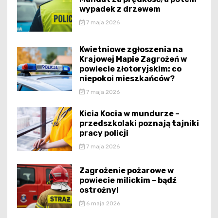
wypadek z drzewem
7 maja 2026
Kwietniowe zgłoszenia na
Krajowej Mapie Zagrożeń w
powiecie złotoryjskim: co
niepokoi mieszkańców?
7 maja 2026
Kicia Kocia w mundurze –
przedszkolaki poznają tajniki
pracy policji
7 maja 2026
Zagrożenie pożarowe w
powiecie milickim – bądź
ostrożny!
6 maja 2026