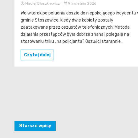
Maciej Błaszkiewicz
9 kwietnia 2026
We wtorek po południu doszło do niepokojącego incydentu
gminie Stoszowice, kiedy dwie kobiety zostały
zaatakowane przez oszustów telefonicznych. Metoda
działania przestępców była dobrze znana i polegała na
stosowaniu triku „na policjanta”. Oszuści starannie...
Czytaj dalej
Nawigacja
Starsze wpisy