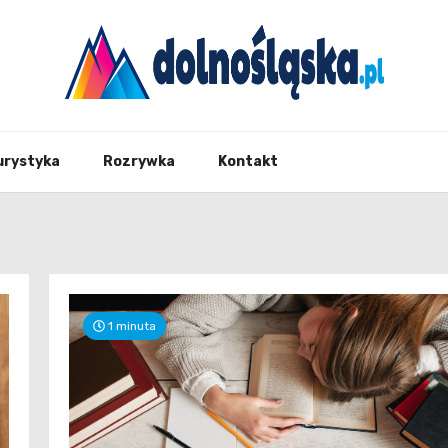
Twoje źrodło informacji z Dolnego Śląska
Dolno
urystyka
Rozrywka
Kontakt
1 minuta