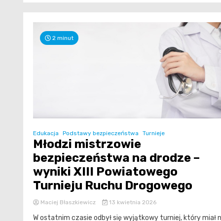
2 minut
Edukacja
Podstawy bezpieczeństwa
Turnieje
Młodzi mistrzowie
bezpieczeństwa na drodze –
wyniki XIII Powiatowego
Turnieju Ruchu Drogowego
Maciej Błaszkiewicz
13 kwietnia 2026
W ostatnim czasie odbył się wyjątkowy turniej, który miał 