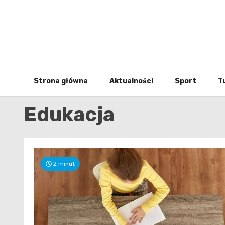
Skip
to
content
Strona główna
Aktualności
Sport
T
Edukacja
2 minut