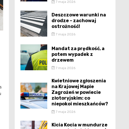
7 maja 2026
Deszczowe warunki na
drodze – zachowaj
ostrożność!
7 maja 2026
Mandat za prędkość, a
potem wypadek z
drzewem
7 maja 2026
Kwietniowe zgłoszenia
na Krajowej Mapie
s
Zagrożeń w powiecie
u
złotoryjskim: co
niepokoi mieszkańców?
7 maja 2026
Kicia Kocia w mundurze