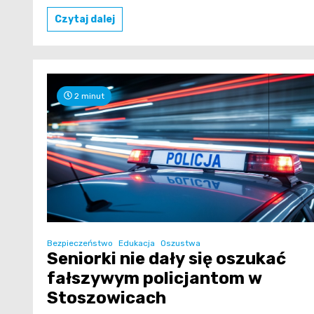
Czytaj dalej
2 minut
Bezpieczeństwo
Edukacja
Oszustwa
Seniorki nie dały się oszukać
fałszywym policjantom w
Stoszowicach