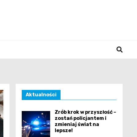
śląska
Aktualności
Zrób krok w przyszłość –
zostań policjantem i
zmieniaj świat na
lepsze!