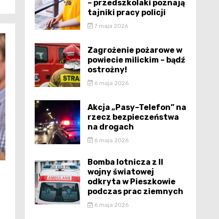
– przedszkolaki poznają
tajniki pracy policji
7 maja 2026
Zagrożenie pożarowe w
powiecie milickim – bądź
ostrożny!
6 maja 2026
Akcja „Pasy–Telefon” na
rzecz bezpieczeństwa
na drogach
6 maja 2026
Bomba lotnicza z II
wojny światowej
odkryta w Pieszkowie
podczas prac ziemnych
6 maja 2026