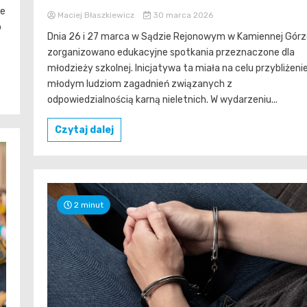
le
Maciej Błaszkiewicz
30 marca 2026
o
Dnia 26 i 27 marca w Sądzie Rejonowym w Kamiennej Górz
zorganizowano edukacyjne spotkania przeznaczone dla
młodzieży szkolnej. Inicjatywa ta miała na celu przybliżeni
młodym ludziom zagadnień związanych z
odpowiedzialnością karną nieletnich. W wydarzeniu...
Czytaj dalej
2 minut