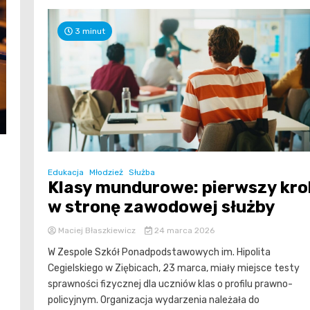
3 minut
Edukacja
Młodzież
Służba
Klasy mundurowe: pierwszy kro
w stronę zawodowej służby
Maciej Błaszkiewicz
24 marca 2026
W Zespole Szkół Ponadpodstawowych im. Hipolita
Cegielskiego w Ziębicach, 23 marca, miały miejsce testy
sprawności fizycznej dla uczniów klas o profilu prawno-
policyjnym. Organizacja wydarzenia należała do