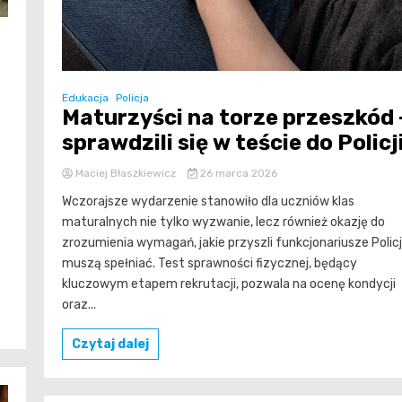
Edukacja
Policja
Maturzyści na torze przeszkód 
sprawdzili się w teście do Policj
Maciej Błaszkiewicz
26 marca 2026
Wczorajsze wydarzenie stanowiło dla uczniów klas
maturalnych nie tylko wyzwanie, lecz również okazję do
zrozumienia wymagań, jakie przyszli funkcjonariusze Policj
muszą spełniać. Test sprawności fizycznej, będący
kluczowym etapem rekrutacji, pozwala na ocenę kondycji
oraz...
Czytaj dalej