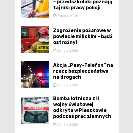
– przedszkolaki poznają
tajniki pracy policji
7 maja 2026
Zagrożenie pożarowe w
powiecie milickim – bądź
ostrożny!
6 maja 2026
Akcja „Pasy–Telefon” na
rzecz bezpieczeństwa
na drogach
6 maja 2026
Bomba lotnicza z II
wojny światowej
odkryta w Pieszkowie
podczas prac ziemnych
6 maja 2026