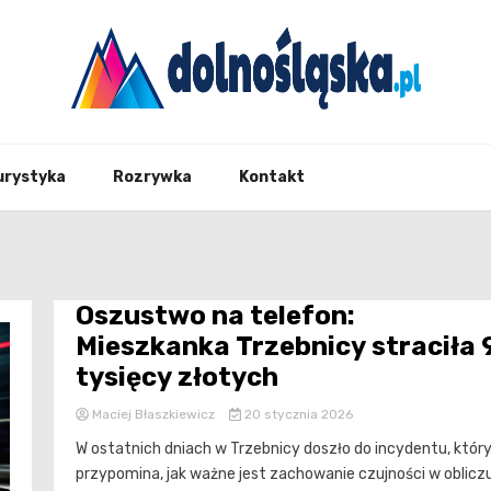
Twoje źrodło informacji z Dolnego Śląska
Dolno
urystyka
Rozrywka
Kontakt
Oszustwo na telefon:
Mieszkanka Trzebnicy straciła 
tysięcy złotych
Maciej Błaszkiewicz
20 stycznia 2026
W ostatnich dniach w Trzebnicy doszło do incydentu, któr
przypomina, jak ważne jest zachowanie czujności w oblicz