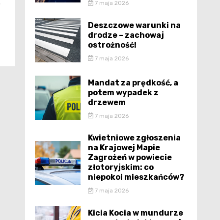
ę
7 maja 2026
Deszczowe warunki na
drodze – zachowaj
ostrożność!
7 maja 2026
Mandat za prędkość, a
potem wypadek z
drzewem
7 maja 2026
Kwietniowe zgłoszenia
na Krajowej Mapie
Zagrożeń w powiecie
złotoryjskim: co
niepokoi mieszkańców?
7 maja 2026
Kicia Kocia w mundurze