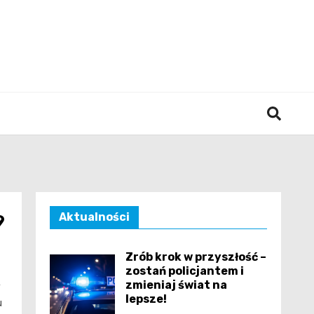
śląska
Aktualności
9
Zrób krok w przyszłość –
zostań policjantem i
zmieniaj świat na
y
lepsze!
u