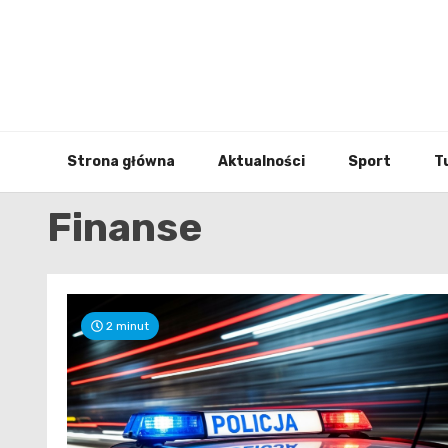
Skip
to
content
Strona główna
Aktualności
Sport
T
Finanse
2 minut