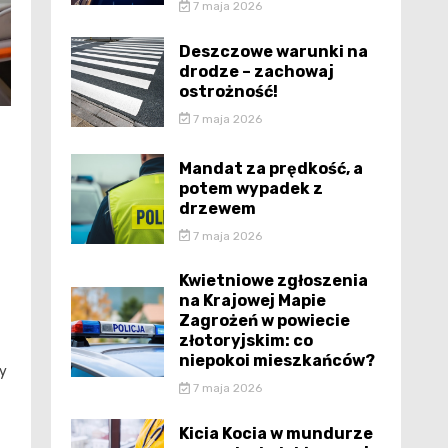
7 maja 2026
Deszczowe warunki na
drodze – zachowaj
ostrożność!
7 maja 2026
Mandat za prędkość, a
potem wypadek z
drzewem
7 maja 2026
Kwietniowe zgłoszenia
na Krajowej Mapie
Zagrożeń w powiecie
złotoryjskim: co
niepokoi mieszkańców?
ny
7 maja 2026
Kicia Kocia w mundurze