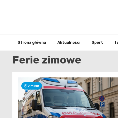
Skip
to
content
Strona główna
Aktualności
Sport
T
Ferie zimowe
2 minut