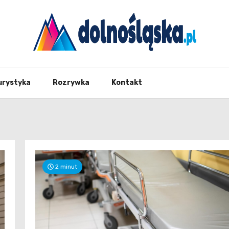
Twoje źrodło informacji z Dolnego Śląska
Dolno
urystyka
Rozrywka
Kontakt
2 minut