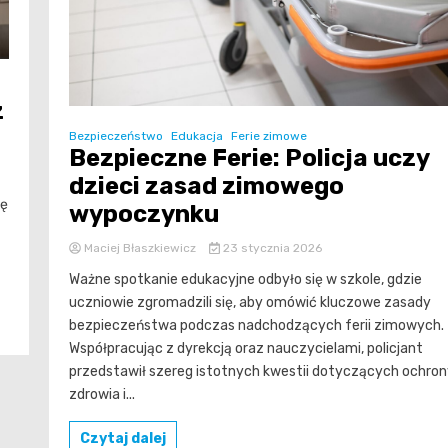
z
Bezpieczeństwo
Edukacja
Ferie zimowe
Bezpieczne Ferie: Policja uczy
dzieci zasad zimowego
ię
wypoczynku
Maciej Błaszkiewicz
23 stycznia 2026
Ważne spotkanie edukacyjne odbyło się w szkole, gdzie
uczniowie zgromadzili się, aby omówić kluczowe zasady
bezpieczeństwa podczas nadchodzących ferii zimowych.
Współpracując z dyrekcją oraz nauczycielami, policjant
przedstawił szereg istotnych kwestii dotyczących ochro
zdrowia i...
Czytaj dalej