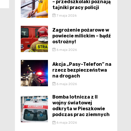
– przedszkolaki poznają
tajniki pracy policji
7 maja 2026
Zagrożenie pożarowe w
powiecie milickim – bądź
ostrożny!
6 maja 2026
Akcja „Pasy–Telefon” na
rzecz bezpieczeństwa
na drogach
6 maja 2026
Bomba lotnicza z II
wojny światowej
odkryta w Pieszkowie
podczas prac ziemnych
6 maja 2026