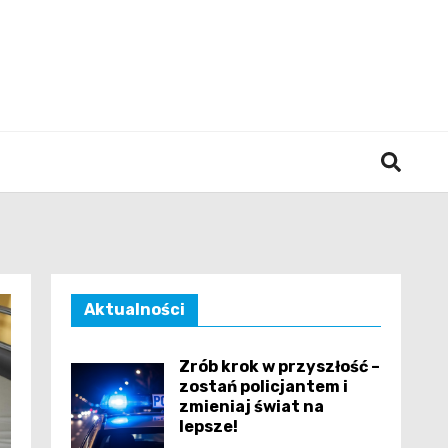
śląska
Aktualności
Zrób krok w przyszłość –
zostań policjantem i
zmieniaj świat na
lepsze!