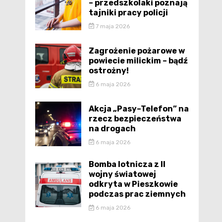
– przedszkolaki poznają
tajniki pracy policji
7 maja 2026
Zagrożenie pożarowe w
powiecie milickim – bądź
ostrożny!
6 maja 2026
Akcja „Pasy–Telefon” na
rzecz bezpieczeństwa
na drogach
6 maja 2026
Bomba lotnicza z II
wojny światowej
odkryta w Pieszkowie
podczas prac ziemnych
6 maja 2026