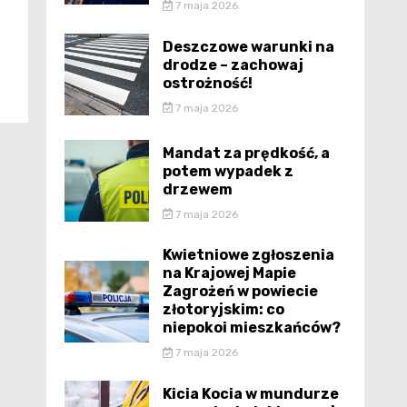
7 maja 2026
Deszczowe warunki na
drodze – zachowaj
ostrożność!
7 maja 2026
Mandat za prędkość, a
potem wypadek z
drzewem
7 maja 2026
Kwietniowe zgłoszenia
na Krajowej Mapie
Zagrożeń w powiecie
złotoryjskim: co
niepokoi mieszkańców?
7 maja 2026
Kicia Kocia w mundurze