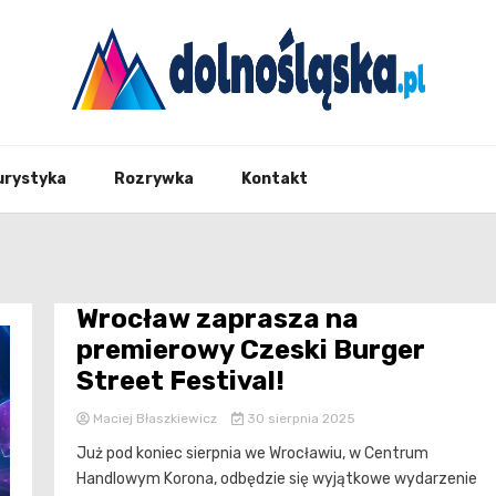
Twoje źrodło informacji z Dolnego Śląska
Dolno
urystyka
Rozrywka
Kontakt
Wrocław zaprasza na
premierowy Czeski Burger
Street Festival!
Maciej Błaszkiewicz
30 sierpnia 2025
Już pod koniec sierpnia we Wrocławiu, w Centrum
Handlowym Korona, odbędzie się wyjątkowe wydarzenie