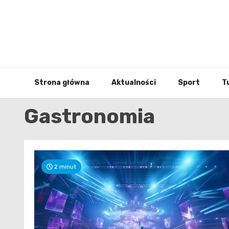
Skip
to
content
Strona główna
Aktualności
Sport
T
Gastronomia
2 minut