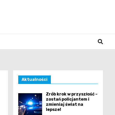
śląska
Aktualności
Zrób krok w przyszłość –
zostań policjantem i
zmieniaj świat na
lepsze!