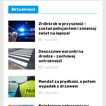
Aktualności
Zrób krok w przyszłość –
zostań policjantem i zmieniaj
świat na lepsze!
7 maja 2026
Deszczowe warunki na
drodze – zachowaj
ostrożność!
7 maja 2026
Mandat za prędkość, a potem
wypadek z drzewem
7 maja 2026
Kwietniowe zgłoszenia na