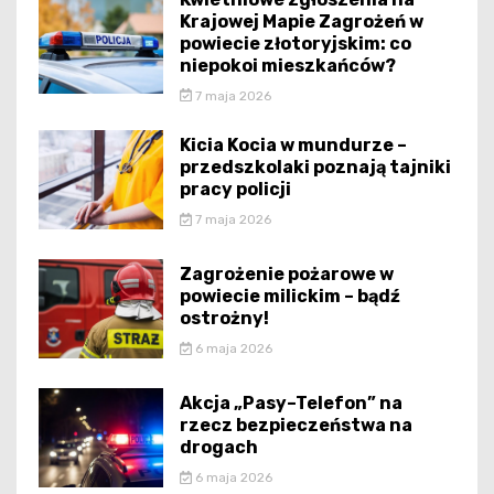
Krajowej Mapie Zagrożeń w
powiecie złotoryjskim: co
niepokoi mieszkańców?
7 maja 2026
Kicia Kocia w mundurze –
przedszkolaki poznają tajniki
pracy policji
7 maja 2026
Zagrożenie pożarowe w
powiecie milickim – bądź
ostrożny!
6 maja 2026
Akcja „Pasy–Telefon” na
rzecz bezpieczeństwa na
drogach
6 maja 2026