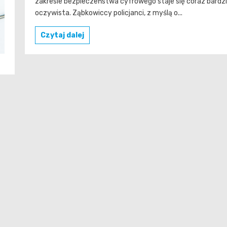
zakresie bezpieczeństwa cyfrowego staje się coraz bardzi
oczywista. Ząbkowiccy policjanci, z myślą o...
Czytaj dalej