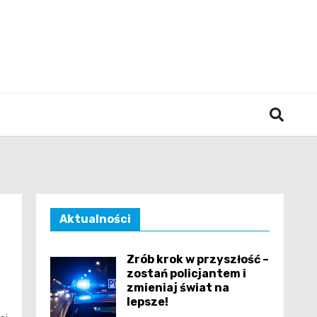
śląska
Aktualności
Zrób krok w przyszłość –
zostań policjantem i
zmieniaj świat na
lepsze!