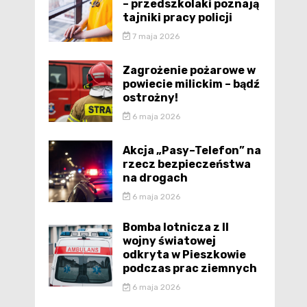
– przedszkolaki poznają
tajniki pracy policji
7 maja 2026
Zagrożenie pożarowe w
powiecie milickim – bądź
ostrożny!
6 maja 2026
Akcja „Pasy–Telefon” na
rzecz bezpieczeństwa
na drogach
6 maja 2026
Bomba lotnicza z II
wojny światowej
odkryta w Pieszkowie
podczas prac ziemnych
6 maja 2026