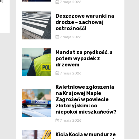
ej
7 maja 2026
Deszczowe warunki na
drodze – zachowaj
ostrożność!
7 maja 2026
Mandat za prędkość, a
potem wypadek z
drzewem
7 maja 2026
Kwietniowe zgłoszenia
na Krajowej Mapie
Zagrożeń w powiecie
złotoryjskim: co
niepokoi mieszkańców?
7 maja 2026
Kicia Kocia w mundurze