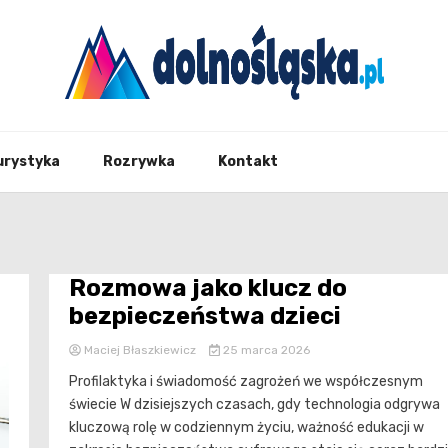
Twoje źrodło informacji z Dolnego Śląska
Dolno
urystyka
Rozrywka
Kontakt
Rozmowa jako klucz do
bezpieczeństwa dzieci
Maciej Błaszkiewicz
25 marca 2026
Profilaktyka i świadomość zagrożeń we współczesnym
świecie W dzisiejszych czasach, gdy technologia odgrywa
kluczową rolę w codziennym życiu, ważność edukacji w