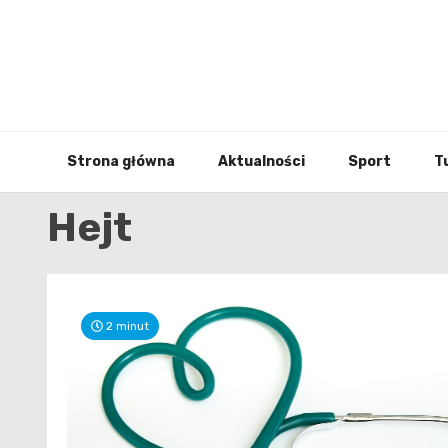
Skip
to
content
Strona główna
Aktualności
Sport
T
Hejt
2 minut