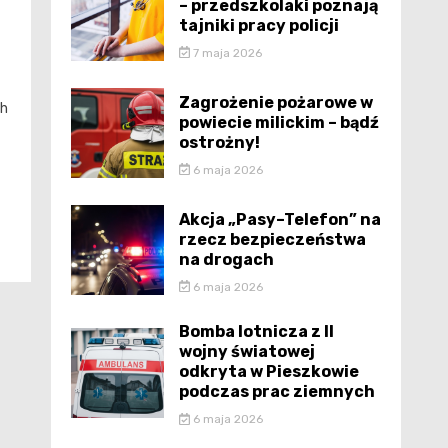
– przedszkolaki poznają
tajniki pracy policji
7 maja 2026
Zagrożenie pożarowe w
ch
powiecie milickim – bądź
ostrożny!
6 maja 2026
Akcja „Pasy–Telefon” na
rzecz bezpieczeństwa
na drogach
6 maja 2026
Bomba lotnicza z II
wojny światowej
odkryta w Pieszkowie
podczas prac ziemnych
6 maja 2026