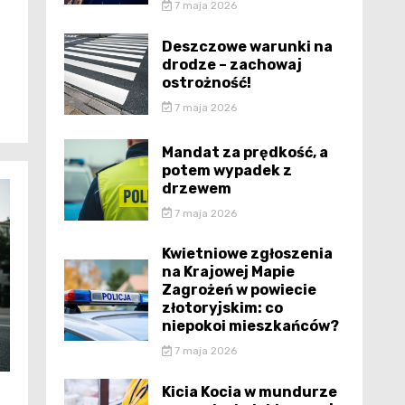
7 maja 2026
Deszczowe warunki na
drodze – zachowaj
ostrożność!
7 maja 2026
Mandat za prędkość, a
potem wypadek z
drzewem
7 maja 2026
Kwietniowe zgłoszenia
na Krajowej Mapie
Zagrożeń w powiecie
złotoryjskim: co
niepokoi mieszkańców?
7 maja 2026
Kicia Kocia w mundurze