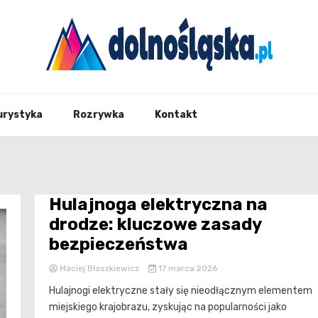
Twoje źrodło informacji z Dolnego Śląska
Dolno
urystyka
Rozrywka
Kontakt
Hulajnoga elektryczna na
drodze: kluczowe zasady
bezpieczeństwa
Maciej Błaszkiewicz
17 marca 2026
Hulajnogi elektryczne stały się nieodłącznym elementem
miejskiego krajobrazu, zyskując na popularności jako