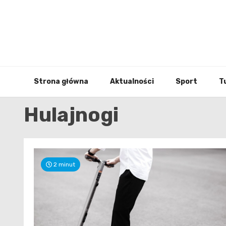
Skip
to
content
Strona główna
Aktualności
Sport
T
Hulajnogi
2 minut