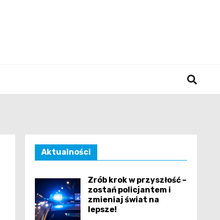
śląska
Aktualności
Zrób krok w przyszłość –
zostań policjantem i
zmieniaj świat na
lepsze!