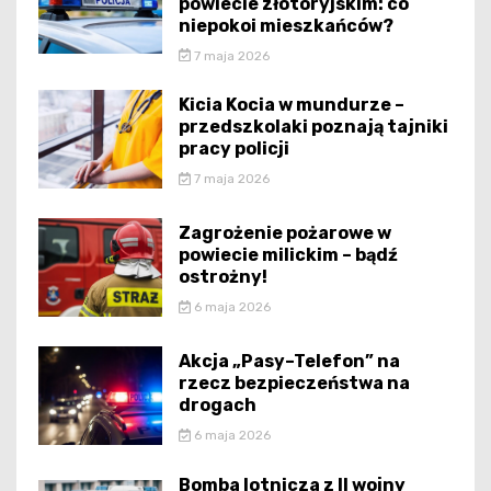
powiecie złotoryjskim: co
niepokoi mieszkańców?
7 maja 2026
Kicia Kocia w mundurze –
przedszkolaki poznają tajniki
pracy policji
7 maja 2026
Zagrożenie pożarowe w
powiecie milickim – bądź
ostrożny!
6 maja 2026
Akcja „Pasy–Telefon” na
rzecz bezpieczeństwa na
drogach
6 maja 2026
Bomba lotnicza z II wojny