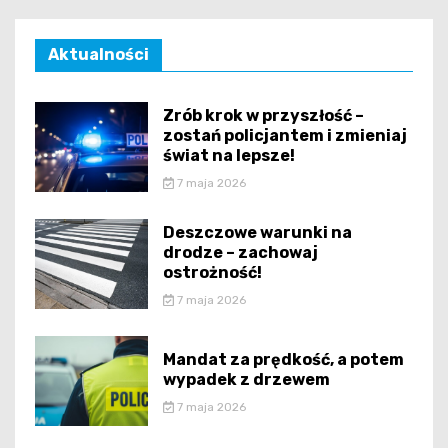
Aktualności
Zrób krok w przyszłość –
zostań policjantem i zmieniaj
świat na lepsze!
7 maja 2026
Deszczowe warunki na
drodze – zachowaj
ostrożność!
7 maja 2026
Mandat za prędkość, a potem
wypadek z drzewem
7 maja 2026