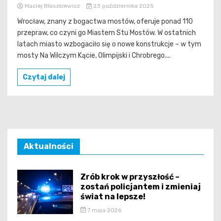
Maciej Błaszkiewicz
23 października 2025
Wrocław, znany z bogactwa mostów, oferuje ponad 110
przepraw, co czyni go Miastem Stu Mostów. W ostatnich
latach miasto wzbogaciło się o nowe konstrukcje – w tym
mosty Na Wilczym Kącie, Olimpijski i Chrobrego....
Czytaj dalej
Aktualności
Zrób krok w przyszłość –
zostań policjantem i zmieniaj
świat na lepsze!
7 maja 2026