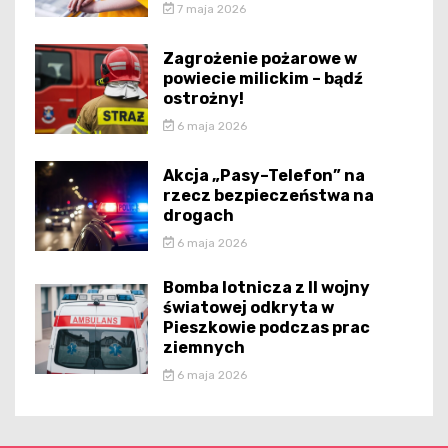
7 maja 2026
Zagrożenie pożarowe w
powiecie milickim – bądź
ostrożny!
6 maja 2026
Akcja „Pasy–Telefon” na
rzecz bezpieczeństwa na
drogach
6 maja 2026
Bomba lotnicza z II wojny
światowej odkryta w
Pieszkowie podczas prac
ziemnych
6 maja 2026