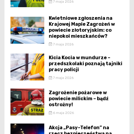
7 maja 2026
Kwietniowe zgłoszenia na
Krajowej Mapie Zagrożeń w
powiecie złotoryjskim: co
niepokoi mieszkańców?
7 maja 2026
Kicia Kocia w mundurze –
przedszkolaki poznają tajniki
pracy policji
7 maja 2026
Zagrożenie pożarowe w
powiecie milickim – bądź
ostrożny!
6 maja 2026
Akcja „Pasy–Telefon” na
rzecz bezpieczeństwa na