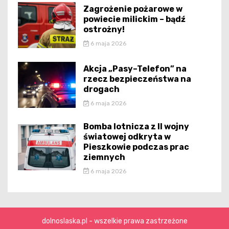
Zagrożenie pożarowe w
powiecie milickim – bądź
ostrożny!
6 maja 2026
Akcja „Pasy–Telefon” na
rzecz bezpieczeństwa na
drogach
6 maja 2026
Bomba lotnicza z II wojny
światowej odkryta w
Pieszkowie podczas prac
ziemnych
6 maja 2026
dolnoslaska.pl - wszelkie prawa zastrzeżone