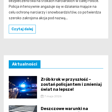
bezpieczeństwa na stokach narciarskich w całej Polsce.
Policja intensywnie angażuje się w działania mające na
celu ochronę narciarzy i snowboardzistów, co potwierdza
szeroko zakrojona akcja pod nazwą...
Czytaj dalej
Aktualności
Zrób krok w przyszłość –
zostań policjantem i zmieniaj
świat na lepsze!
7 maja 2026
Deszczowe warunki na