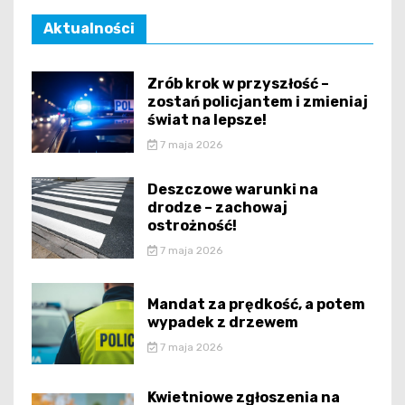
Aktualności
Zrób krok w przyszłość –
zostań policjantem i zmieniaj
świat na lepsze!
7 maja 2026
Deszczowe warunki na
drodze – zachowaj
ostrożność!
7 maja 2026
Mandat za prędkość, a potem
wypadek z drzewem
7 maja 2026
Kwietniowe zgłoszenia na