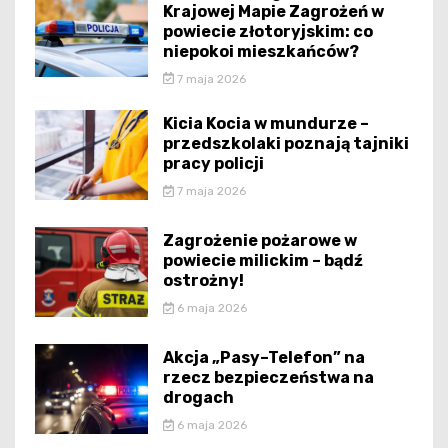
Krajowej Mapie Zagrożeń w
powiecie złotoryjskim: co
niepokoi mieszkańców?
7 maja 2026
Kicia Kocia w mundurze –
przedszkolaki poznają tajniki
pracy policji
7 maja 2026
Zagrożenie pożarowe w
powiecie milickim – bądź
ostrożny!
6 maja 2026
Akcja „Pasy–Telefon” na
rzecz bezpieczeństwa na
drogach
6 maja 2026