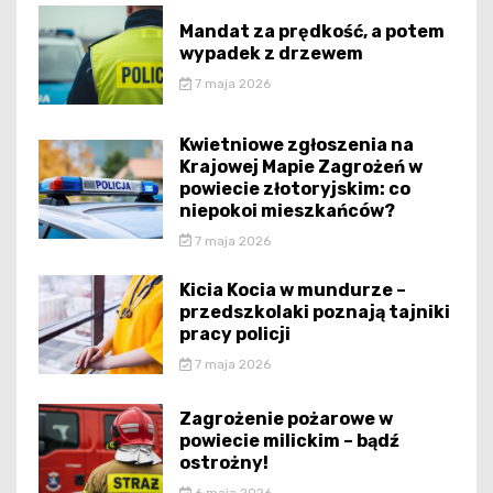
Mandat za prędkość, a potem
wypadek z drzewem
7 maja 2026
Kwietniowe zgłoszenia na
Krajowej Mapie Zagrożeń w
powiecie złotoryjskim: co
niepokoi mieszkańców?
7 maja 2026
Kicia Kocia w mundurze –
przedszkolaki poznają tajniki
pracy policji
7 maja 2026
Zagrożenie pożarowe w
powiecie milickim – bądź
ostrożny!