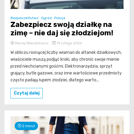
Bezpieczeństwo
Ogród
Policja
Zabezpiecz swoją działkę na
zimę – nie daj się złodziejom!
Maciej Błaszkiewicz
19 lutego 2026
W obliczu rosnącej liczby włamań do altanek działkowych,
właściciele muszą podjąć kroki, aby chronić swoje mienie
przed niechcianymi gośćmi. Elektronarzędzia, sprzęt
grający, butle gazowe, oraz inne wartościowe przedmioty
często padają łupem złodziei, dlatego warto...
Czytaj dalej
2 minut