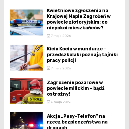
Kwietniowe zgłoszenia na
Krajowej Mapie Zagrożeń w
powiecie złotoryjskim: co
niepokoi mieszkańców?
7 maja 2026
Kicia Kocia w mundurze –
przedszkolaki poznają tajniki
pracy policji
7 maja 2026
Zagrożenie pożarowe w
powiecie milickim – bądź
ostrożny!
6 maja 2026
Akcja „Pasy–Telefon” na
rzecz bezpieczeństwa na
drogach