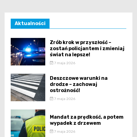
Aktualności
Zrób krok w przyszłość –
zostań policjantem i zmieniaj
świat na lepsze!
7 maja 2026
Deszczowe warunki na
drodze – zachowaj
ostrożność!
7 maja 2026
Mandat za prędkość, a potem
wypadek z drzewem
7 maja 2026