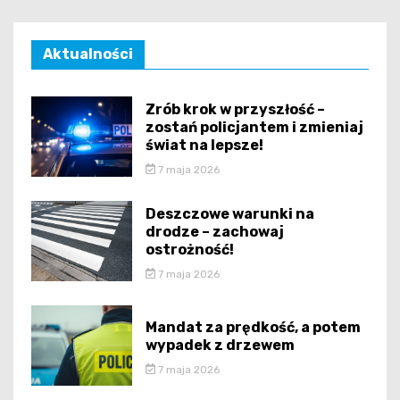
Aktualności
Zrób krok w przyszłość –
zostań policjantem i zmieniaj
świat na lepsze!
7 maja 2026
Deszczowe warunki na
drodze – zachowaj
ostrożność!
7 maja 2026
Mandat za prędkość, a potem
wypadek z drzewem
7 maja 2026