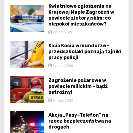
Kwietniowe zgłoszenia na
Krajowej Mapie Zagrożeń w
powiecie złotoryjskim: co
niepokoi mieszkańców?
7 maja 2026
Kicia Kocia w mundurze –
przedszkolaki poznają tajniki
pracy policji
7 maja 2026
Zagrożenie pożarowe w
powiecie milickim – bądź
ostrożny!
6 maja 2026
Akcja „Pasy–Telefon” na
rzecz bezpieczeństwa na
drogach