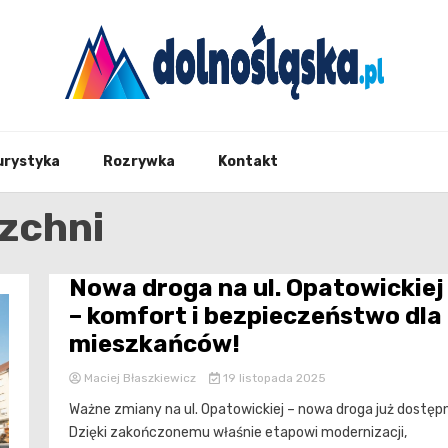
Twoje źrodło informacji z Dolnego Śląska
Dolno
urystyka
Rozrywka
Kontakt
zchni
Nowa droga na ul. Opatowickiej
– komfort i bezpieczeństwo dla
mieszkańców!
Maciej Błaszkiewicz
19 listopada 2025
Ważne zmiany na ul. Opatowickiej – nowa droga już dostęp
Dzięki zakończonemu właśnie etapowi modernizacji,