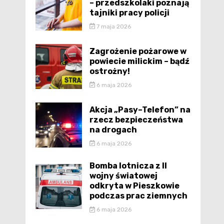
– przedszkolaki poznają
tajniki pracy policji
7 maja 2026
Zagrożenie pożarowe w
powiecie milickim – bądź
ostrożny!
6 maja 2026
Akcja „Pasy–Telefon” na
rzecz bezpieczeństwa
na drogach
6 maja 2026
Bomba lotnicza z II
wojny światowej
odkryta w Pieszkowie
podczas prac ziemnych
6 maja 2026