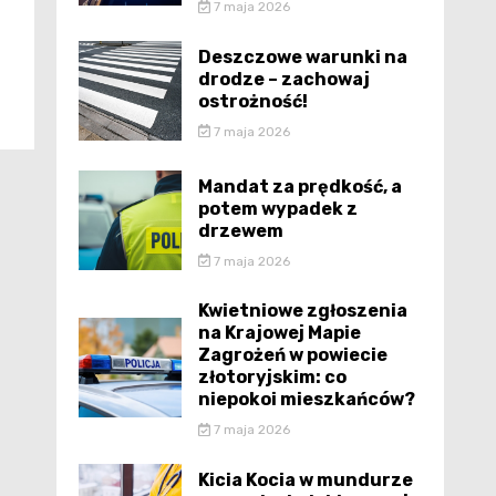
7 maja 2026
Deszczowe warunki na
drodze – zachowaj
ostrożność!
7 maja 2026
Mandat za prędkość, a
potem wypadek z
drzewem
7 maja 2026
Kwietniowe zgłoszenia
na Krajowej Mapie
Zagrożeń w powiecie
złotoryjskim: co
niepokoi mieszkańców?
7 maja 2026
Kicia Kocia w mundurze