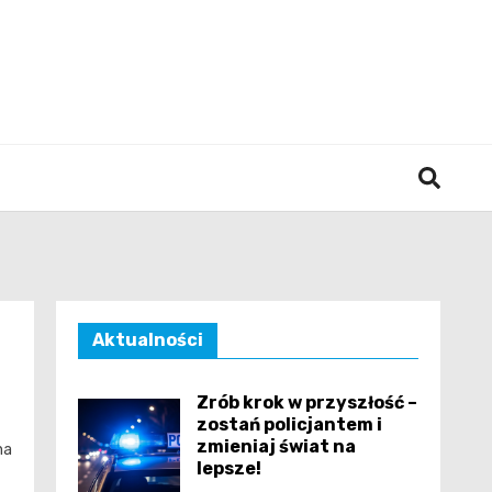
śląska
Aktualności
Zrób krok w przyszłość –
zostań policjantem i
zmieniaj świat na
na
lepsze!