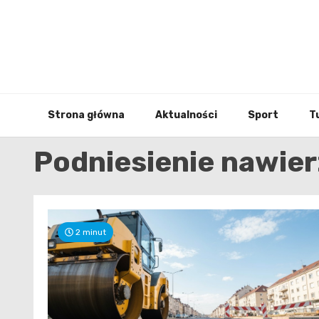
Skip
to
content
Strona główna
Aktualności
Sport
T
Podniesienie nawier
2 minut