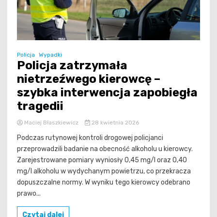
Policja
Wypadki
Policja zatrzymała
nietrzeźwego kierowcę –
szybka interwencja zapobiegła
tragedii
Maciej Błaszkiewicz
28 kwietnia 2026
Podczas rutynowej kontroli drogowej policjanci
przeprowadzili badanie na obecność alkoholu u kierowcy.
Zarejestrowane pomiary wyniosły 0,45 mg/l oraz 0,40
mg/l alkoholu w wydychanym powietrzu, co przekracza
dopuszczalne normy. W wyniku tego kierowcy odebrano
prawo...
Czytaj dalej