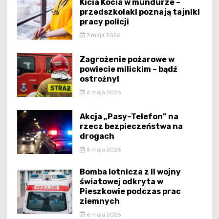
Kicia Kocia w mundurze –
przedszkolaki poznają tajniki
pracy policji
7 maja 2026
Zagrożenie pożarowe w
powiecie milickim – bądź
ostrożny!
6 maja 2026
Akcja „Pasy–Telefon” na
rzecz bezpieczeństwa na
drogach
6 maja 2026
Bomba lotnicza z II wojny
światowej odkryta w
Pieszkowie podczas prac
ziemnych
6 maja 2026