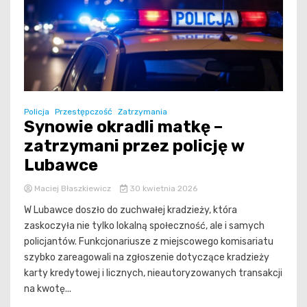
Policja
Przestępczość
Zatrzymania
Synowie okradli matkę –
zatrzymani przez policję w
Lubawce
Maciej Błaszkiewicz
30 kwietnia 2026
W Lubawce doszło do zuchwałej kradzieży, która
zaskoczyła nie tylko lokalną społeczność, ale i samych
policjantów. Funkcjonariusze z miejscowego komisariatu
szybko zareagowali na zgłoszenie dotyczące kradzieży
karty kredytowej i licznych, nieautoryzowanych transakcji
na kwotę...