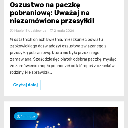
Oszustwo na paczkę
pobraniową: Uważaj na
niezamówione przesyłki!
Maciej Błaszkiewicz
2 maja 2026
W ostatnich dniach kwietnia, mieszkaniec powiatu
ząbkowickiego doświadczył oszustwa związanego z
przesyłką pobraniową, która nie była przez niego
zamawiana. Sześćdziesięciolatek odebrał paczkę, myśląc,
że zamówienie mogło pochodzić od któregoś z członków
rodziny. Nie sprawdził...
Czytaj dalej
1 minuta