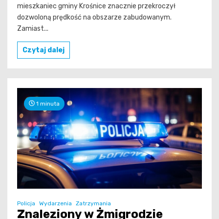
mieszkaniec gminy Krośnice znacznie przekroczył
dozwoloną prędkość na obszarze zabudowanym.
Zamiast...
Czytaj dalej
1 minuta
Policja
Wydarzenia
Zatrzymania
Znaleziony w Żmigrodzie