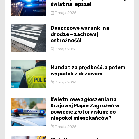
świat na lepsze!
7 maja 2026
Deszczowe warunki na
drodze – zachowaj
ostrożność!
7 maja 2026
Mandat za prędkość, a potem
wypadek z drzewem
7 maja 2026
Kwietniowe zgłoszenia na
Krajowej Mapie Zagrożeń w
powiecie złotoryjskim: co
niepokoi mieszkańców?
7 maja 2026