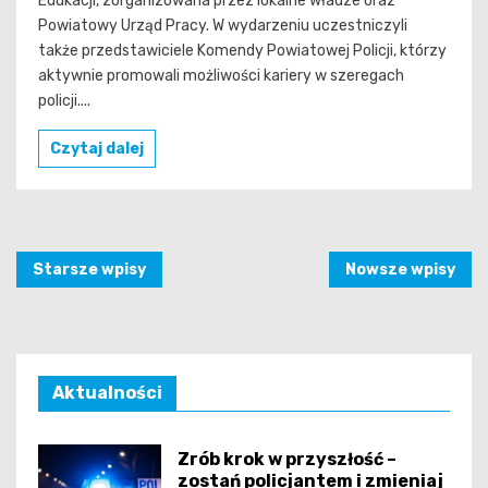
Edukacji, zorganizowana przez lokalne władze oraz
Powiatowy Urząd Pracy. W wydarzeniu uczestniczyli
także przedstawiciele Komendy Powiatowej Policji, którzy
aktywnie promowali możliwości kariery w szeregach
policji....
Czytaj dalej
Nawigacja
Starsze wpisy
Nowsze wpisy
po
wpisach
Aktualności
Zrób krok w przyszłość –
zostań policjantem i zmieniaj