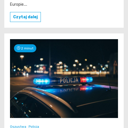
Europie....
Czytaj dalej
2 minut
Oszustwa
Policja