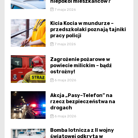
niepokoi mieszkańców?
7 maja 2026
Kicia Kocia w mundurze –
przedszkolaki poznają tajniki
pracy policji
7 maja 2026
Zagrożenie pożarowe w
powiecie milickim – bądź
ostrożny!
6 maja 2026
Akcja „Pasy–Telefon” na
rzecz bezpieczeństwa na
drogach
6 maja 2026
Bomba lotnicza z II wojny
światowej odkryta w