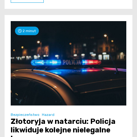
2 minut
Bezpieczeństwo
Hazard
Złotoryja w natarciu: Policja
likwiduje kolejne nielegalne