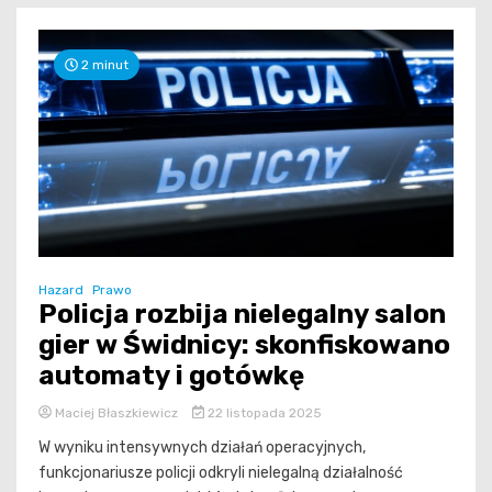
2 minut
Hazard
Prawo
Policja rozbija nielegalny salon
gier w Świdnicy: skonfiskowano
automaty i gotówkę
Maciej Błaszkiewicz
22 listopada 2025
W wyniku intensywnych działań operacyjnych,
funkcjonariusze policji odkryli nielegalną działalność