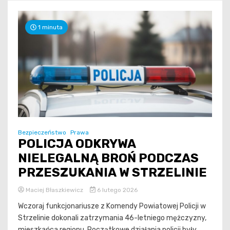
1 minuta
Bezpieczeństwo
Prawa
POLICJA ODKRYWA
NIELEGALNĄ BROŃ PODCZAS
PRZESZUKANIA W STRZELINIE
Maciej Błaszkiewicz
6 lutego 2026
Wczoraj funkcjonariusze z Komendy Powiatowej Policji w
Strzelinie dokonali zatrzymania 46-letniego mężczyzny,
mieszkańca regionu. Początkowe działania policji były