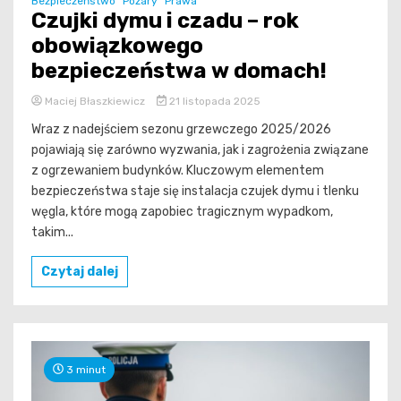
Bezpieczeństwo
Pożary
Prawa
Czujki dymu i czadu – rok
obowiązkowego
bezpieczeństwa w domach!
Maciej Błaszkiewicz
21 listopada 2025
Wraz z nadejściem sezonu grzewczego 2025/2026
pojawiają się zarówno wyzwania, jak i zagrożenia związane
z ogrzewaniem budynków. Kluczowym elementem
bezpieczeństwa staje się instalacja czujek dymu i tlenku
węgla, które mogą zapobiec tragicznym wypadkom,
takim...
Czytaj dalej
3 minut