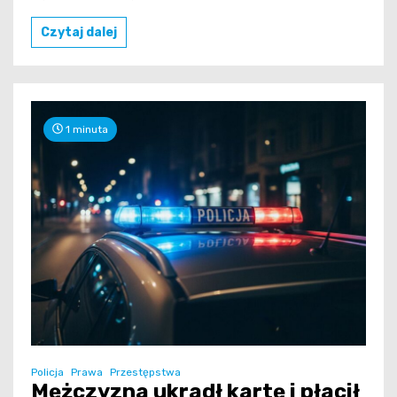
Czytaj dalej
1 minuta
Policja
Prawa
Przestępstwa
Mężczyzna ukradł kartę i płacił