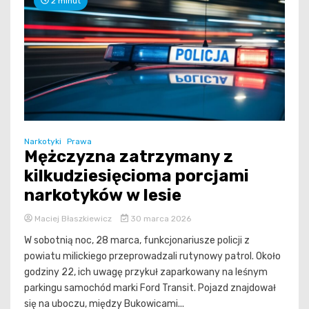
2 minut
Narkotyki
Prawa
Mężczyzna zatrzymany z
kilkudziesięcioma porcjami
narkotyków w lesie
Maciej Błaszkiewicz
30 marca 2026
W sobotnią noc, 28 marca, funkcjonariusze policji z
powiatu milickiego przeprowadzali rutynowy patrol. Około
godziny 22, ich uwagę przykuł zaparkowany na leśnym
parkingu samochód marki Ford Transit. Pojazd znajdował
się na uboczu, między Bukowicami...