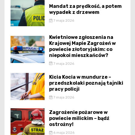
Mandat za prędkość, a potem
wypadek z drzewem
7 maja 2026
Kwietniowe zgłoszenia na
Krajowej Mapie Zagrożeń w
powiecie złotoryjskim: co
niepokoi mieszkańców?
7 maja 2026
Kicia Kocia w mundurze –
przedszkolaki poznają tajniki
pracy policji
7 maja 2026
Zagrożenie pożarowe w
powiecie milickim – bądź
ostrożny!
6 maja 2026