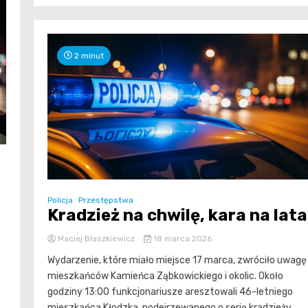
2 minut
Policja
Przestępstwa
Kradzież na chwilę, kara na lata
Maciej Błaszkiewicz
18 marca 2026
Wydarzenie, które miało miejsce 17 marca, zwróciło uwagę
mieszkańców Kamieńca Ząbkowickiego i okolic. Około
godziny 13:00 funkcjonariusze aresztowali 46-letniego
mieszkańca Kłodzka, podejrzewanego o serię kradzieży