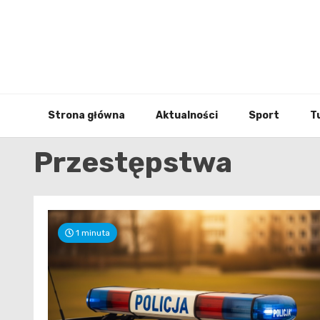
Skip
to
content
Strona główna
Aktualności
Sport
T
Przestępstwa
1 minuta