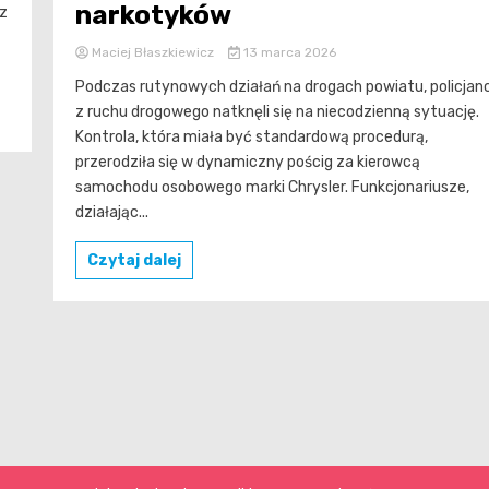
narkotyków
 z
Maciej Błaszkiewicz
13 marca 2026
Podczas rutynowych działań na drogach powiatu, policjanc
z ruchu drogowego natknęli się na niecodzienną sytuację.
Kontrola, która miała być standardową procedurą,
przerodziła się w dynamiczny pościg za kierowcą
samochodu osobowego marki Chrysler. Funkcjonariusze,
działając...
Czytaj dalej