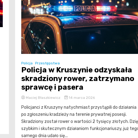
Policja
Przestępstwa
Policja w Kruszynie odzyskała
skradziony rower, zatrzymano
sprawcę i pasera
Maciej Błaszkiewicz
14 marca 2026
Policjanci z Kruszyny natychmiast przystąpili do działania
po zgłoszeniu kradzieży na terenie prywatnej posesji.
Skradziony został rower o wartości 2 tysięcy złotych. Dzię
szybkim i skutecznym działaniom funkcjonariuszy, już teg
samego dnia udało się...