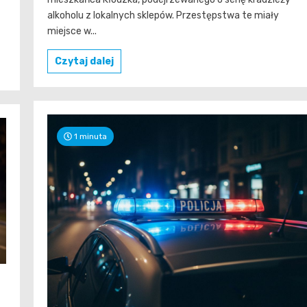
alkoholu z lokalnych sklepów. Przestępstwa te miały
miejsce w...
Czytaj dalej
1 minuta