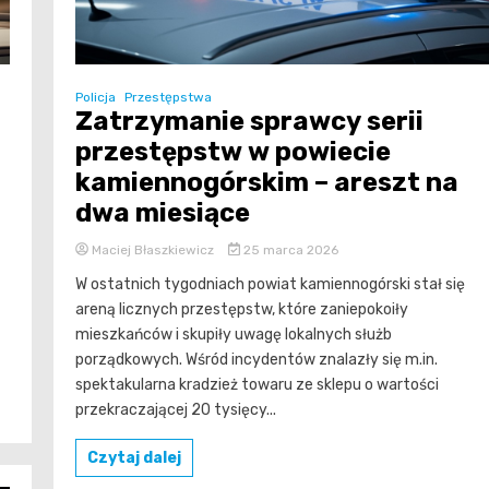
Policja
Przestępstwa
Zatrzymanie sprawcy serii
przestępstw w powiecie
kamiennogórskim – areszt na
dwa miesiące
Maciej Błaszkiewicz
25 marca 2026
W ostatnich tygodniach powiat kamiennogórski stał się
areną licznych przestępstw, które zaniepokoiły
mieszkańców i skupiły uwagę lokalnych służb
porządkowych. Wśród incydentów znalazły się m.in.
spektakularna kradzież towaru ze sklepu o wartości
przekraczającej 20 tysięcy...
Czytaj dalej