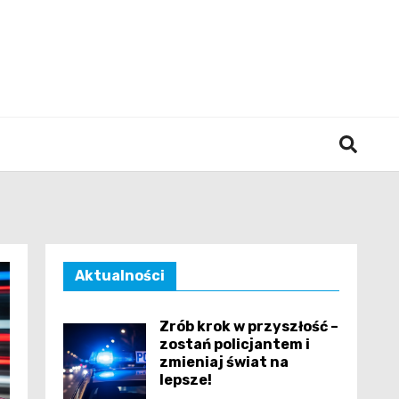
śląska
Aktualności
Zrób krok w przyszłość –
zostań policjantem i
zmieniaj świat na
lepsze!