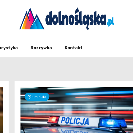
Twoje źrodło informacji z Dolnego Śląska
Dolno
urystyka
Rozrywka
Kontakt
1 minuta