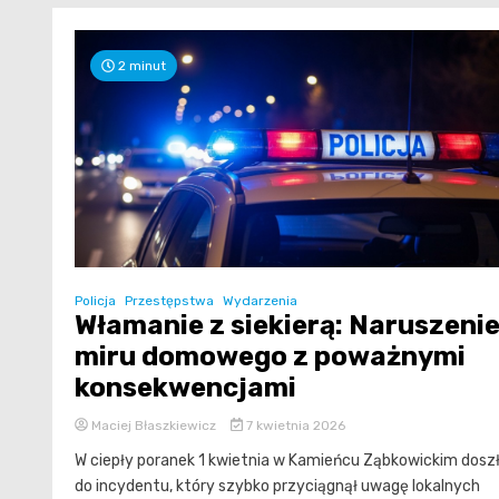
2 minut
Policja
Przestępstwa
Wydarzenia
Włamanie z siekierą: Naruszeni
miru domowego z poważnymi
konsekwencjami
Maciej Błaszkiewicz
7 kwietnia 2026
W ciepły poranek 1 kwietnia w Kamieńcu Ząbkowickim dosz
do incydentu, który szybko przyciągnął uwagę lokalnych