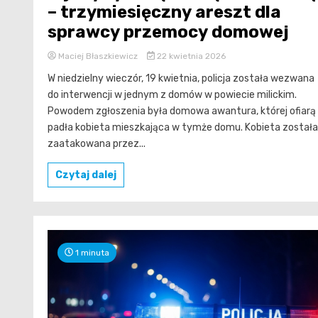
– trzymiesięczny areszt dla
sprawcy przemocy domowej
Maciej Błaszkiewicz
22 kwietnia 2026
W niedzielny wieczór, 19 kwietnia, policja została wezwana
do interwencji w jednym z domów w powiecie milickim.
Powodem zgłoszenia była domowa awantura, której ofiarą
padła kobieta mieszkająca w tymże domu. Kobieta została
zaatakowana przez...
Czytaj dalej
1 minuta