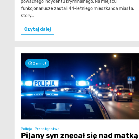
poważnego incydentu kryminalnego. Na miejscu
funkcjonariusze zastali 44-letniego mieszkańca miasta,
który...
Czytaj dalej
2 minut
Policja
Przestępstwa
Pijany syn znęcał się nad matką