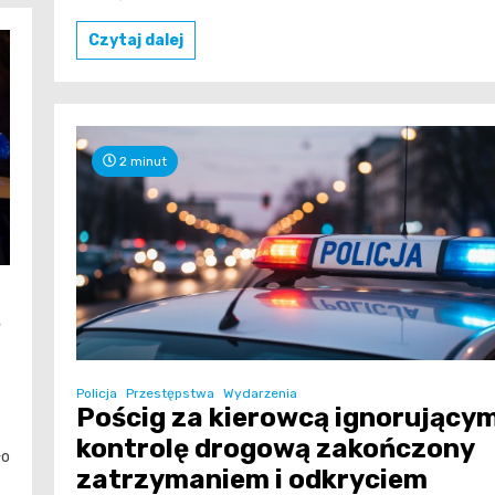
Czytaj dalej
2 minut
e
Policja
Przestępstwa
Wydarzenia
Pościg za kierowcą ignorujący
kontrolę drogową zakończony
ło
zatrzymaniem i odkryciem