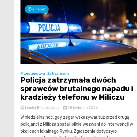
2 minut
Przestępstwa
Zatrzymania
Policja zatrzymała dwóch
sprawców brutalnego napadu i
kradzieży telefonu w Miliczu
Maciej Błaszkiewicz
28 kwietnia 2026
W niedzielną noc, gdy zegar wskazywał tuż przed drugą,
policjanci z Milicza zostali pilnie wezwani do interwencji w
okolicach lokalnego Rynku. Zgłoszenie dotyczyło