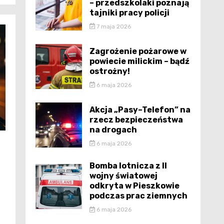
– przedszkolaki poznają
tajniki pracy policji
7 maja 2026
Zagrożenie pożarowe w
powiecie milickim – bądź
ostrożny!
6 maja 2026
Akcja „Pasy–Telefon” na
rzecz bezpieczeństwa
na drogach
6 maja 2026
Bomba lotnicza z II
wojny światowej
odkryta w Pieszkowie
podczas prac ziemnych
6 maja 2026