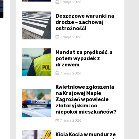
7 maja 2026
Deszczowe warunki na
drodze – zachowaj
ostrożność!
7 maja 2026
Mandat za prędkość, a
potem wypadek z
drzewem
7 maja 2026
Kwietniowe zgłoszenia
na Krajowej Mapie
Zagrożeń w powiecie
złotoryjskim: co
niepokoi mieszkańców?
7 maja 2026
Kicia Kocia w mundurze