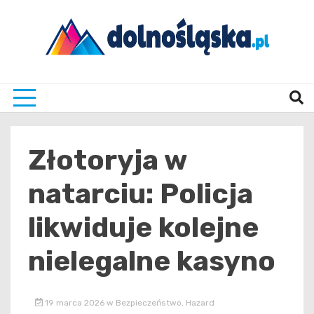
Skip
to
content
Twoje źrodło informacji z Dolnego Śląska
Dolno
Złotoryja w
natarciu: Policja
likwiduje kolejne
nielegalne kasyno
19 marca 2026
w
Bezpieczeństwo
,
Hazard