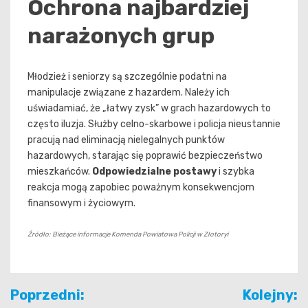
Ochrona najbardziej
narażonych grup
Młodzież i seniorzy są szczególnie podatni na
manipulacje związane z hazardem. Należy ich
uświadamiać, że „łatwy zysk” w grach hazardowych to
często iluzja. Służby celno-skarbowe i policja nieustannie
pracują nad eliminacją nielegalnych punktów
hazardowych, starając się poprawić bezpieczeństwo
mieszkańców.
Odpowiedzialne postawy
i szybka
reakcja mogą zapobiec poważnym konsekwencjom
finansowym i życiowym.
Źródło: Bieżące informacje Komenda Powiatowa Policji w Złotoryi
Nawigacja
Poprzedni:
Kolejny: