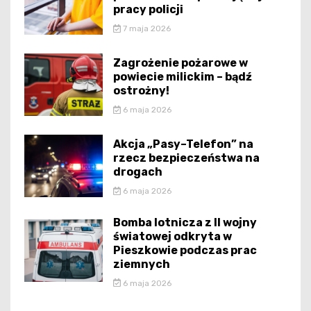
pracy policji
7 maja 2026
Zagrożenie pożarowe w
powiecie milickim – bądź
ostrożny!
6 maja 2026
Akcja „Pasy–Telefon” na
rzecz bezpieczeństwa na
drogach
6 maja 2026
Bomba lotnicza z II wojny
światowej odkryta w
Pieszkowie podczas prac
ziemnych
6 maja 2026