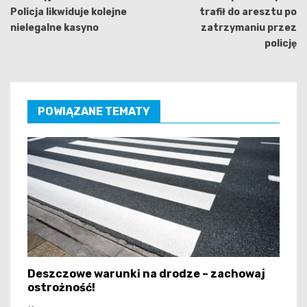
Policja likwiduje kolejne
trafił do aresztu po
nielegalne kasyno
zatrzymaniu przez
policję
POWIĄZANE TEMATY
Deszczowe warunki na drodze – zachowaj
ostrożność!