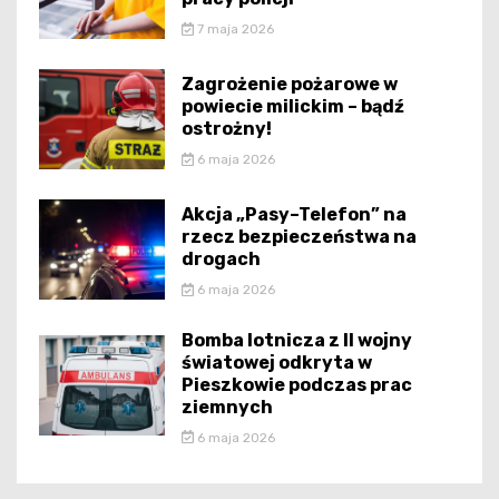
7 maja 2026
Zagrożenie pożarowe w
powiecie milickim – bądź
ostrożny!
6 maja 2026
Akcja „Pasy–Telefon” na
rzecz bezpieczeństwa na
drogach
6 maja 2026
Bomba lotnicza z II wojny
światowej odkryta w
Pieszkowie podczas prac
ziemnych
6 maja 2026