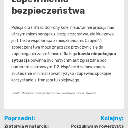
bezpieczeństwa
Policja oraz Straż Ochrony Kolei nieustannie pracują nad
utrzymaniem porządku i bezpieczeństwa, ale kluczowa
jest także współpraca z mieszkańcami. Czujność
społeczeństwa może znacząco przyczynić się do
zapobiegania zagrożeniom. Dlatego
każda niepokojąca
sytuacja
powinna być natychmiast zgłaszana pod
numerem alarmowym 112. Wspólne działania mogą
skutecznie minimalizować ryzyko i zapewnić spokojne
korzystanie z transportu kolejowego.
Źródło: Bieżące informacje Komenda Powiatowa Policji w Jaworze
Nawigacja
Poprzedni:
Kolejny:
wpisu
Złotoryja w natarciu:
Poszukiwany rowerzysta