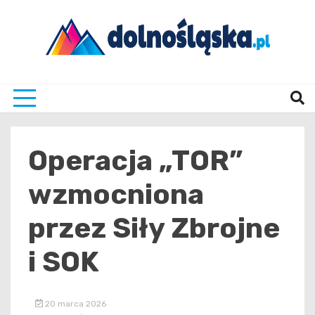
Skip
to
content
Twoje źrodło informacji z Dolnego Śląska
Dolno
Operacja „TOR”
wzmocniona
przez Siły Zbrojne
i SOK
20 marca 2026