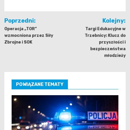
Nawigacja
Poprzedni:
Kolejny:
wpisu
Operacja „TOR”
Targi Edukacyjne w
wzmocniona przez Siły
Trzebnicy: Klucz do
Zbrojne i SOK
przyszłości i
bezpieczeństwa
młodzieży
POWIĄZANE TEMATY