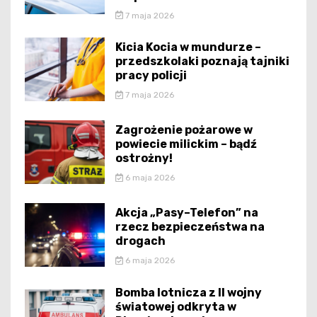
7 maja 2026
Kicia Kocia w mundurze –
przedszkolaki poznają tajniki
pracy policji
7 maja 2026
Zagrożenie pożarowe w
powiecie milickim – bądź
ostrożny!
6 maja 2026
Akcja „Pasy–Telefon” na
rzecz bezpieczeństwa na
drogach
6 maja 2026
Bomba lotnicza z II wojny
światowej odkryta w