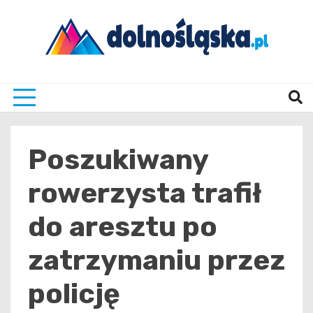
Skip
to
content
Twoje źrodło informacji z Dolnego Śląska
Dolno
Poszukiwany
rowerzysta trafił
do aresztu po
zatrzymaniu przez
policję