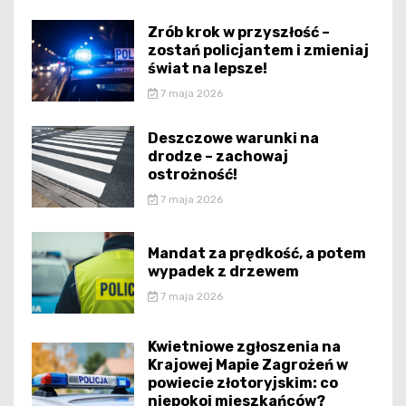
Zrób krok w przyszłość –
zostań policjantem i zmieniaj
świat na lepsze!
7 maja 2026
Deszczowe warunki na
drodze – zachowaj
ostrożność!
7 maja 2026
Mandat za prędkość, a potem
wypadek z drzewem
7 maja 2026
Kwietniowe zgłoszenia na
Krajowej Mapie Zagrożeń w
powiecie złotoryjskim: co
niepokoi mieszkańców?