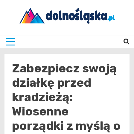
Skip
to
content
Twoje źrodło informacji z Dolnego Śląska
Dolno
Zabezpiecz swoją
działkę przed
kradzieżą:
Wiosenne
porządki z myślą o