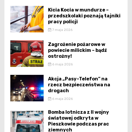
Kicia Kocia w mundurze –
przedszkolaki poznają tajniki
pracy policji
7 maja 2026
Zagrożenie pożarowe w
powiecie milickim – bądź
ostrożny!
6 maja 2026
Akcja „Pasy–Telefon” na
rzecz bezpieczeństwa na
drogach
6 maja 2026
Bomba lotnicza z II wojny
światowej odkryta w
Pieszkowie podczas prac
ziemnych