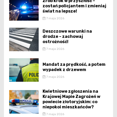
Zrób krok w przyszłość –
zostań policjantem i zmieniaj
świat na lepsze!
7 maja 2026
Deszczowe warunki na
drodze – zachowaj
ostrożność!
7 maja 2026
Mandat za prędkość, a potem
wypadek z drzewem
7 maja 2026
Kwietniowe zgłoszenia na
Krajowej Mapie Zagrożeń w
powiecie złotoryjskim: co
niepokoi mieszkańców?
7 maja 2026