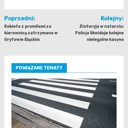
Nawigacja
Poprzedni:
Kolejny:
wpisu
Kobieta z promilami za
Złotoryja w natarciu:
kierownicą zatrzymana w
Policja likwiduje kolejne
Gryfowie Śląskim
nielegalne kasyno
POWIĄZANE TEMATY