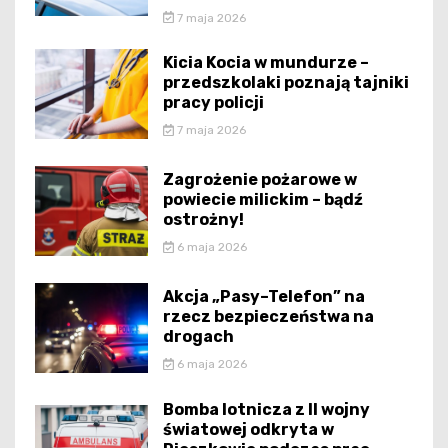
7 maja 2026
Kicia Kocia w mundurze –
przedszkolaki poznają tajniki
pracy policji
7 maja 2026
Zagrożenie pożarowe w
powiecie milickim – bądź
ostrożny!
6 maja 2026
Akcja „Pasy–Telefon” na
rzecz bezpieczeństwa na
drogach
6 maja 2026
Bomba lotnicza z II wojny
światowej odkryta w