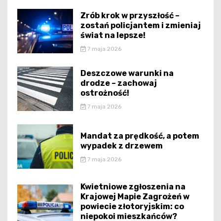
Zrób krok w przyszłość –
zostań policjantem i zmieniaj
świat na lepsze!
7 maja 2026
Deszczowe warunki na
drodze – zachowaj
ostrożność!
7 maja 2026
Mandat za prędkość, a potem
wypadek z drzewem
7 maja 2026
Kwietniowe zgłoszenia na
Krajowej Mapie Zagrożeń w
powiecie złotoryjskim: co
niepokoi mieszkańców?