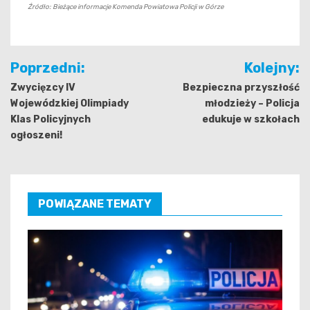
Źródło: Bieżące informacje Komenda Powiatowa Policji w Górze
Nawigacja
Poprzedni:
Kolejny:
wpisu
Zwycięzcy IV
Bezpieczna przyszłość
Wojewódzkiej Olimpiady
młodzieży – Policja
Klas Policyjnych
edukuje w szkołach
ogłoszeni!
POWIĄZANE TEMATY