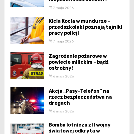
7 maja 2026
Kicia Kocia w mundurze –
przedszkolaki poznają tajniki
pracy policji
7 maja 2026
Zagrożenie pożarowe w
powiecie milickim – bądź
ostrożny!
6 maja 2026
Akcja „Pasy–Telefon” na
rzecz bezpieczeństwa na
drogach
6 maja 2026
Bomba lotnicza z II wojny
światowej odkryta w