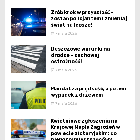
Zrób krok w przyszłość –
zostań policjantem i zmieniaj
świat na lepsze!
7 maja 2026
Deszczowe warunki na
drodze – zachowaj
ostrożność!
7 maja 2026
Mandat za prędkość, a potem
wypadek z drzewem
7 maja 2026
Kwietniowe zgłoszenia na
Krajowej Mapie Zagrożeń w
powiecie złotoryjskim: co
niepokoi mieszkańców?