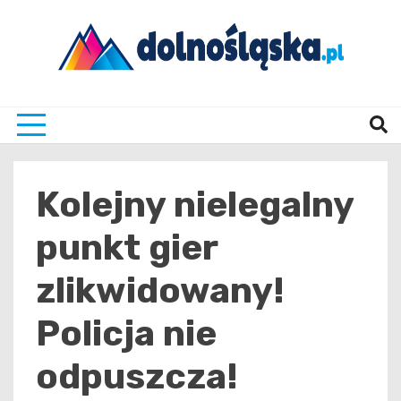
Skip
to
content
Twoje źrodło informacji z Dolnego Śląska
Dolno
Kolejny nielegalny
punkt gier
zlikwidowany!
Policja nie
odpuszcza!