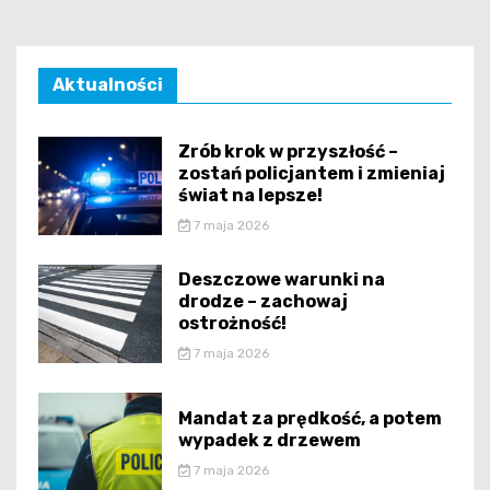
Aktualności
Zrób krok w przyszłość –
zostań policjantem i zmieniaj
świat na lepsze!
7 maja 2026
Deszczowe warunki na
drodze – zachowaj
ostrożność!
7 maja 2026
Mandat za prędkość, a potem
wypadek z drzewem
7 maja 2026