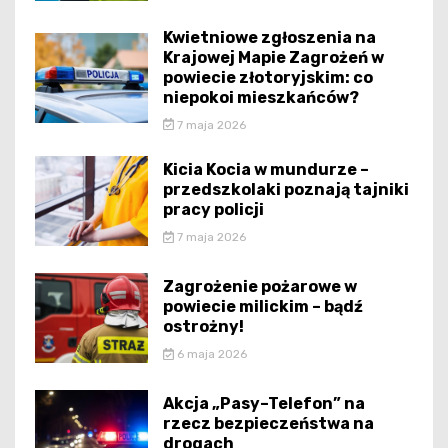
Kwietniowe zgłoszenia na
Krajowej Mapie Zagrożeń w
powiecie złotoryjskim: co
niepokoi mieszkańców?
7 maja 2026
Kicia Kocia w mundurze –
przedszkolaki poznają tajniki
pracy policji
7 maja 2026
Zagrożenie pożarowe w
powiecie milickim – bądź
ostrożny!
6 maja 2026
Akcja „Pasy–Telefon” na
rzecz bezpieczeństwa na
drogach