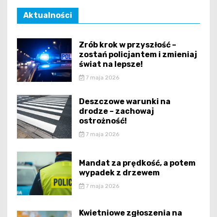
Aktualności
Zrób krok w przyszłość –
zostań policjantem i zmieniaj
świat na lepsze!
7 maja 2026
Deszczowe warunki na
drodze – zachowaj
ostrożność!
7 maja 2026
Mandat za prędkość, a potem
wypadek z drzewem
7 maja 2026
Kwietniowe zgłoszenia na