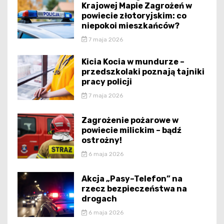
Krajowej Mapie Zagrożeń w
powiecie złotoryjskim: co
niepokoi mieszkańców?
7 maja 2026
Kicia Kocia w mundurze –
przedszkolaki poznają tajniki
pracy policji
7 maja 2026
Zagrożenie pożarowe w
powiecie milickim – bądź
ostrożny!
6 maja 2026
Akcja „Pasy–Telefon” na
rzecz bezpieczeństwa na
drogach
6 maja 2026