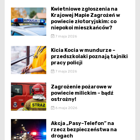
Kwietniowe zgłoszenia na
Krajowej Mapie Zagrożeń w
powiecie złotoryjskim: co
niepokoi mieszkańców?
7 maja 2026
Kicia Kocia w mundurze –
przedszkolaki poznają tajniki
pracy policji
7 maja 2026
Zagrożenie pożarowe w
powiecie milickim – bądź
ostrożny!
6 maja 2026
Akcja „Pasy–Telefon” na
rzecz bezpieczeństwa na
drogach