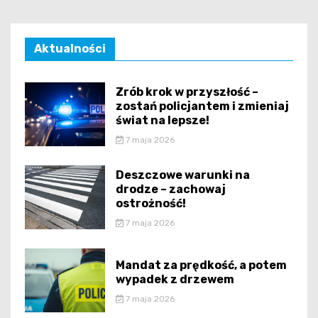
Aktualności
Zrób krok w przyszłość –
zostań policjantem i zmieniaj
świat na lepsze!
7 maja 2026
Deszczowe warunki na
drodze – zachowaj
ostrożność!
7 maja 2026
Mandat za prędkość, a potem
wypadek z drzewem
7 maja 2026