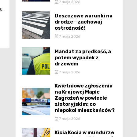
7 maja 2026
u,
Deszczowe warunki na
drodze – zachowaj
ostrożność!
7 maja 2026
Mandat za prędkość, a
potem wypadek z
drzewem
7 maja 2026
Kwietniowe zgłoszenia
na Krajowej Mapie
Zagrożeń w powiecie
złotoryjskim: co
niepokoi mieszkańców?
7 maja 2026
Kicia Kocia w mundurze