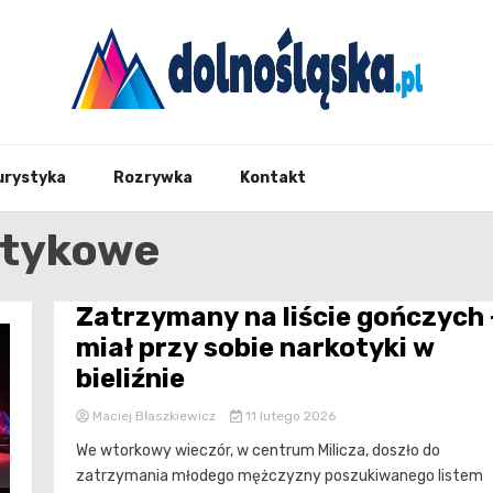
Twoje źrodło informacji z Dolnego Śląska
Dolno
urystyka
Rozrywka
Kontakt
otykowe
Zatrzymany na liście gończych 
miał przy sobie narkotyki w
bieliźnie
Maciej Błaszkiewicz
11 lutego 2026
We wtorkowy wieczór, w centrum Milicza, doszło do
zatrzymania młodego mężczyzny poszukiwanego listem