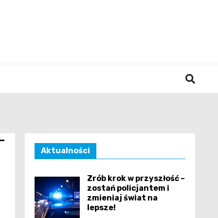
śląska
–
Aktualności
Zrób krok w przyszłość –
zostań policjantem i
zmieniaj świat na
lepsze!