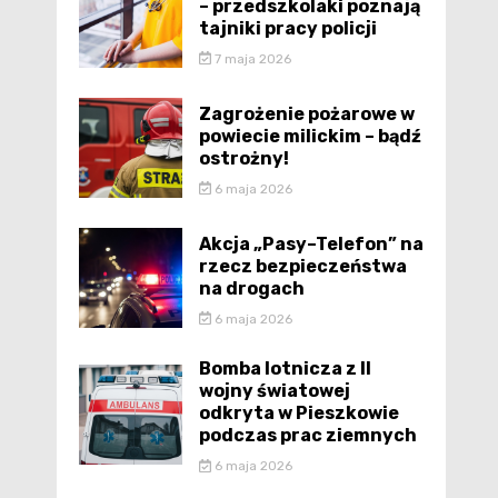
– przedszkolaki poznają
tajniki pracy policji
7 maja 2026
Zagrożenie pożarowe w
powiecie milickim – bądź
ostrożny!
6 maja 2026
Akcja „Pasy–Telefon” na
rzecz bezpieczeństwa
na drogach
6 maja 2026
Bomba lotnicza z II
wojny światowej
odkryta w Pieszkowie
podczas prac ziemnych
6 maja 2026