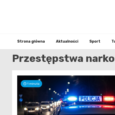
Skip
to
content
Strona główna
Aktualności
Sport
T
Przestępstwa nark
1 minuta