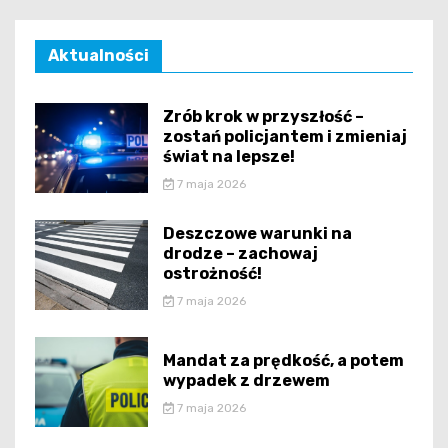
Aktualności
Zrób krok w przyszłość –
zostań policjantem i zmieniaj
świat na lepsze!
7 maja 2026
Deszczowe warunki na
drodze – zachowaj
ostrożność!
7 maja 2026
Mandat za prędkość, a potem
wypadek z drzewem
7 maja 2026