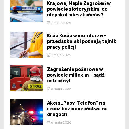
Krajowej Mapie Zagrożeń w
powiecie złotoryjskim: co
niepokoi mieszkańców?
7 maja 2026
Kicia Kocia w mundurze –
przedszkolaki poznają tajniki
pracy policji
7 maja 2026
Zagrożenie pożarowe w
powiecie milickim – bądź
ostrożny!
6 maja 2026
Akcja „Pasy–Telefon” na
rzecz bezpieczeństwa na
drogach
6 maja 2026