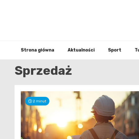
Skip
to
content
Strona główna
Aktualności
Sport
T
Sprzedaż
2 minut