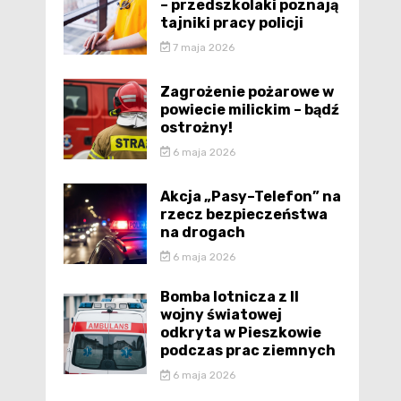
– przedszkolaki poznają
tajniki pracy policji
7 maja 2026
Zagrożenie pożarowe w
powiecie milickim – bądź
ostrożny!
6 maja 2026
Akcja „Pasy–Telefon” na
rzecz bezpieczeństwa
na drogach
6 maja 2026
Bomba lotnicza z II
wojny światowej
odkryta w Pieszkowie
podczas prac ziemnych
6 maja 2026