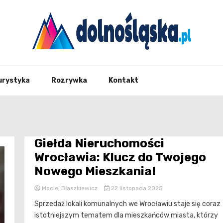
Twoje źrodło informacji z Dolnego Śląska
Dolno
urystyka
Rozrywka
Kontakt
Giełda Nieruchomości
Wrocławia: Klucz do Twojego
Nowego Mieszkania!
Maciej Błaszkiewicz
22 listopada 2025
Sprzedaż lokali komunalnych we Wrocławiu staje się coraz
istotniejszym tematem dla mieszkańców miasta, którzy