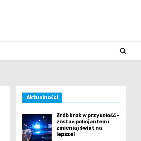
śląska
Aktualności
Zrób krok w przyszłość –
zostań policjantem i
zmieniaj świat na
lepsze!