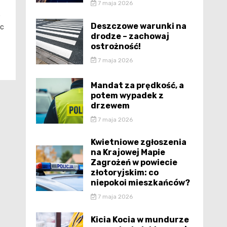
7 maja 2026
o
Deszczowe warunki na
ec
drodze – zachowaj
ostrożność!
7 maja 2026
Mandat za prędkość, a
potem wypadek z
drzewem
7 maja 2026
Kwietniowe zgłoszenia
na Krajowej Mapie
Zagrożeń w powiecie
złotoryjskim: co
niepokoi mieszkańców?
7 maja 2026
Kicia Kocia w mundurze