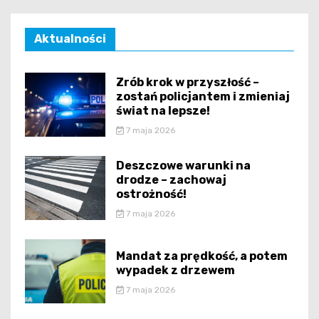
Aktualności
Zrób krok w przyszłość –
zostań policjantem i zmieniaj
świat na lepsze!
7 maja 2026
Deszczowe warunki na
drodze – zachowaj
ostrożność!
7 maja 2026
Mandat za prędkość, a potem
wypadek z drzewem
7 maja 2026