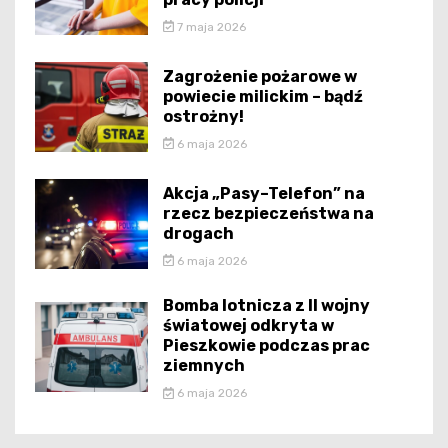
7 maja 2026
Zagrożenie pożarowe w
powiecie milickim – bądź
ostrożny!
6 maja 2026
Akcja „Pasy–Telefon” na
rzecz bezpieczeństwa na
drogach
6 maja 2026
Bomba lotnicza z II wojny
światowej odkryta w
Pieszkowie podczas prac
ziemnych
6 maja 2026