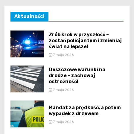
Aktualności
Zrób krok w przyszłość –
zostań policjantem i zmieniaj
świat na lepsze!
7 maja 2026
Deszczowe warunki na
drodze – zachowaj
ostrożność!
7 maja 2026
Mandat za prędkość, a potem
wypadek z drzewem
7 maja 2026