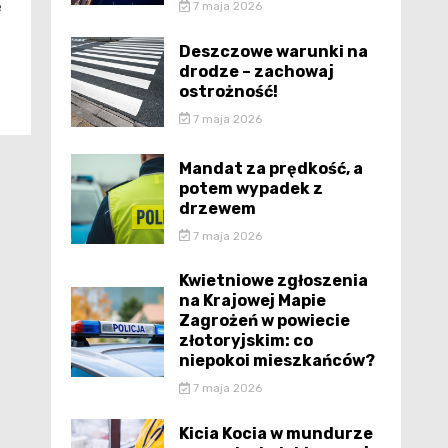
e
7 maja 2026
Deszczowe warunki na
drodze – zachowaj
ostrożność!
7 maja 2026
Mandat za prędkość, a
potem wypadek z
drzewem
7 maja 2026
Kwietniowe zgłoszenia
na Krajowej Mapie
Zagrożeń w powiecie
złotoryjskim: co
niepokoi mieszkańców?
7 maja 2026
Kicia Kocia w mundurze