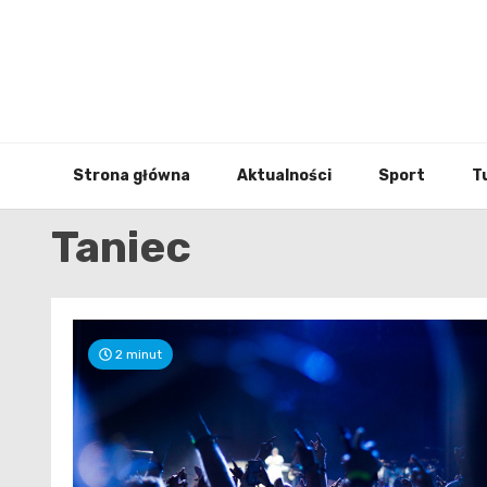
Skip
to
content
Strona główna
Aktualności
Sport
T
Taniec
2 minut