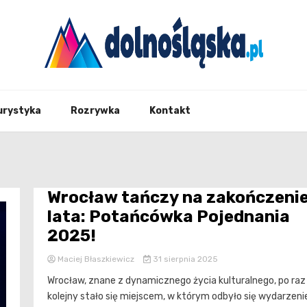
Twoje źrodło informacji z Dolnego Śląska
Dolno
urystyka
Rozrywka
Kontakt
Wrocław tańczy na zakończeni
lata: Potańcówka Pojednania
2025!
Maciej Błaszkiewicz
31 sierpnia 2025
Wrocław, znane z dynamicznego życia kulturalnego, po raz
kolejny stało się miejscem, w którym odbyło się wydarzeni