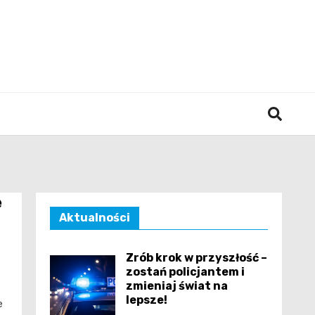
śląska
e
Aktualności
Zrób krok w przyszłość –
zostań policjantem i
zmieniaj świat na
lepsze!
e