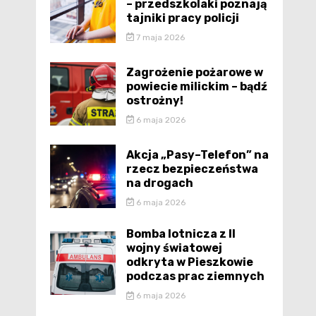
– przedszkolaki poznają
tajniki pracy policji
7 maja 2026
Zagrożenie pożarowe w
powiecie milickim – bądź
ostrożny!
6 maja 2026
Akcja „Pasy–Telefon” na
rzecz bezpieczeństwa
na drogach
6 maja 2026
Bomba lotnicza z II
wojny światowej
odkryta w Pieszkowie
podczas prac ziemnych
6 maja 2026