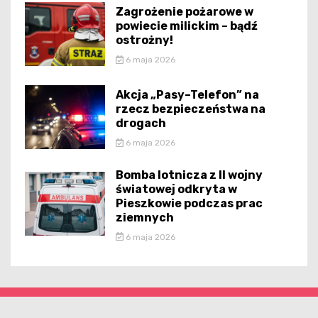
Zagrożenie pożarowe w
powiecie milickim – bądź
ostrożny!
6 maja 2026
Akcja „Pasy–Telefon” na
rzecz bezpieczeństwa na
drogach
6 maja 2026
Bomba lotnicza z II wojny
światowej odkryta w
Pieszkowie podczas prac
ziemnych
6 maja 2026
dolnoslaska.pl - wszelkie prawa zastrzeżone