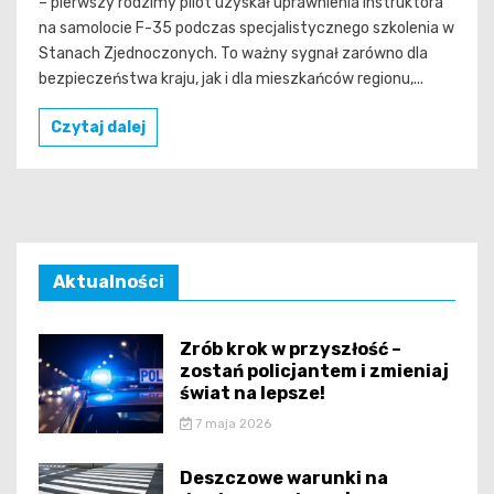
– pierwszy rodzimy pilot uzyskał uprawnienia instruktora
na samolocie F-35 podczas specjalistycznego szkolenia w
Stanach Zjednoczonych. To ważny sygnał zarówno dla
bezpieczeństwa kraju, jak i dla mieszkańców regionu,...
Czytaj dalej
Aktualności
Zrób krok w przyszłość –
zostań policjantem i zmieniaj
świat na lepsze!
7 maja 2026
Deszczowe warunki na