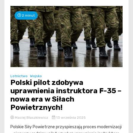
2 minut
Lotnictwo
Wojsko
Polski pilot zdobywa
uprawnienia instruktora F-35 –
nowa era w Siłach
Powietrznych!
Maciej Błaszkiewicz
13 września 2025
Polskie Siły Powietrzne przyspieszają proces modernizacji