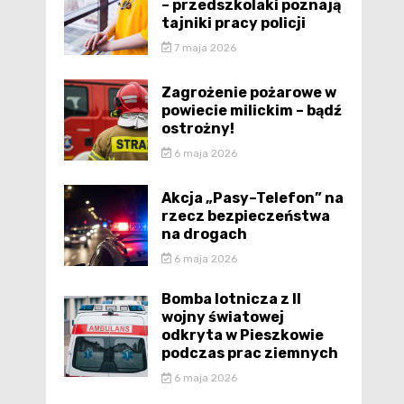
– przedszkolaki poznają
tajniki pracy policji
7 maja 2026
Zagrożenie pożarowe w
powiecie milickim – bądź
ostrożny!
6 maja 2026
Akcja „Pasy–Telefon” na
rzecz bezpieczeństwa
na drogach
6 maja 2026
Bomba lotnicza z II
wojny światowej
odkryta w Pieszkowie
podczas prac ziemnych
6 maja 2026