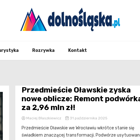
Twoje źrodło informacji z Dolnego Śląska
Dolno
urystyka
Rozrywka
Kontakt
Przedmieście Oławskie zyska
nowe oblicze: Remont podwórk
za 2,96 mln zł!
Maciej Błaszkiewicz
31 października 2025
Przedmieście Oławskie we Wrocławiu wkrótce stanie się
świadkiem znaczącej transformacji. Podwórze usytuowan