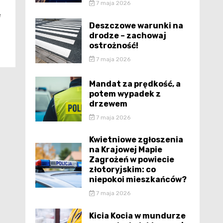
7 maja 2026
e
Deszczowe warunki na
drodze – zachowaj
ostrożność!
7 maja 2026
Mandat za prędkość, a
potem wypadek z
drzewem
7 maja 2026
Kwietniowe zgłoszenia
na Krajowej Mapie
Zagrożeń w powiecie
złotoryjskim: co
niepokoi mieszkańców?
7 maja 2026
Kicia Kocia w mundurze