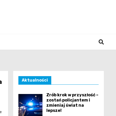
śląska
Aktualności
a
Zrób krok w przyszłość –
zostań policjantem i
zmieniaj świat na
lepsze!
e