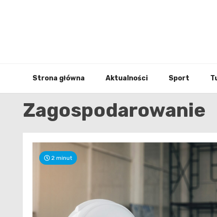
Skip
to
content
Strona główna
Aktualności
Sport
T
Zagospodarowanie
2 minut