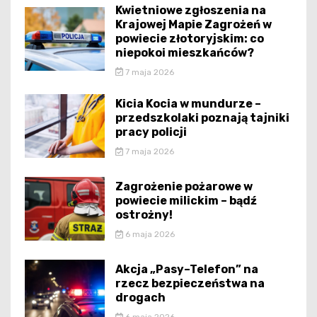
Kwietniowe zgłoszenia na
Krajowej Mapie Zagrożeń w
powiecie złotoryjskim: co
niepokoi mieszkańców?
7 maja 2026
Kicia Kocia w mundurze –
przedszkolaki poznają tajniki
pracy policji
7 maja 2026
Zagrożenie pożarowe w
powiecie milickim – bądź
ostrożny!
6 maja 2026
Akcja „Pasy–Telefon” na
rzecz bezpieczeństwa na
drogach