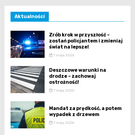
Aktualności
Zrób krok w przyszłość –
zostań policjantem i zmieniaj
świat na lepsze!
7 maja 2026
Deszczowe warunki na
drodze – zachowaj
ostrożność!
7 maja 2026
Mandat za prędkość, a potem
wypadek z drzewem
7 maja 2026