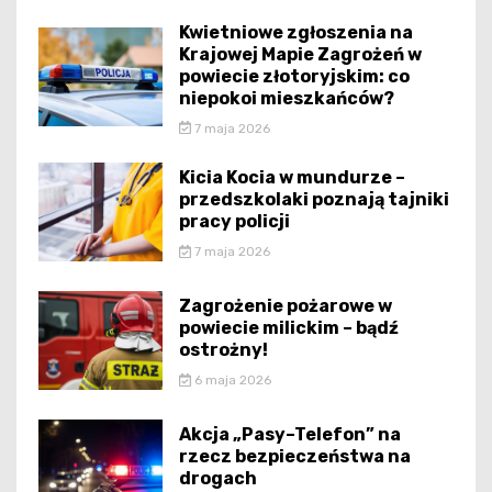
Kwietniowe zgłoszenia na
Krajowej Mapie Zagrożeń w
powiecie złotoryjskim: co
niepokoi mieszkańców?
7 maja 2026
Kicia Kocia w mundurze –
przedszkolaki poznają tajniki
pracy policji
7 maja 2026
Zagrożenie pożarowe w
powiecie milickim – bądź
ostrożny!
6 maja 2026
Akcja „Pasy–Telefon” na
rzecz bezpieczeństwa na
drogach