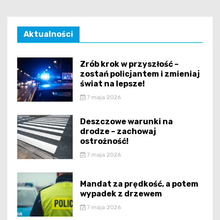
Aktualności
Zrób krok w przyszłość –
zostań policjantem i zmieniaj
świat na lepsze!
7 maja 2026
Deszczowe warunki na
drodze – zachowaj
ostrożność!
7 maja 2026
Mandat za prędkość, a potem
wypadek z drzewem
7 maja 2026