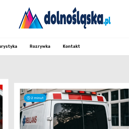
Twoje źrodło informacji z Dolnego Śląska
Dolno
urystyka
Rozrywka
Kontakt
2 minut