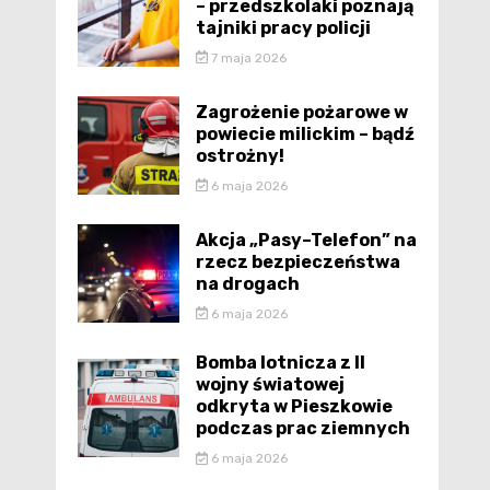
– przedszkolaki poznają
tajniki pracy policji
7 maja 2026
Zagrożenie pożarowe w
powiecie milickim – bądź
ostrożny!
6 maja 2026
Akcja „Pasy–Telefon” na
rzecz bezpieczeństwa
na drogach
6 maja 2026
Bomba lotnicza z II
wojny światowej
odkryta w Pieszkowie
podczas prac ziemnych
6 maja 2026