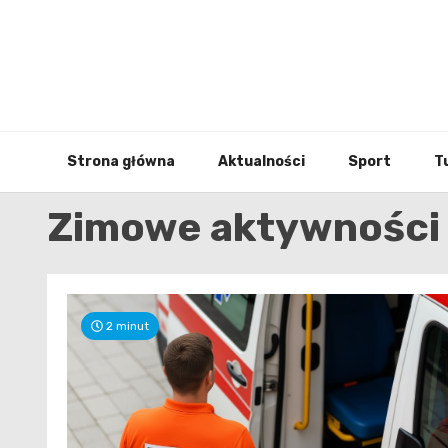
Skip
to
content
Strona główna
Aktualności
Sport
T
Zimowe aktywności
2 minut