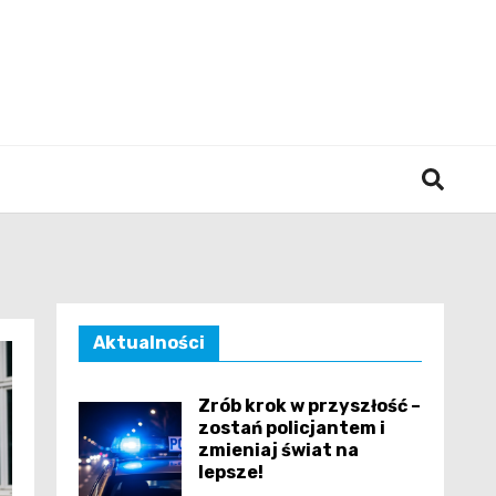
śląska
Aktualności
Zrób krok w przyszłość –
zostań policjantem i
zmieniaj świat na
lepsze!