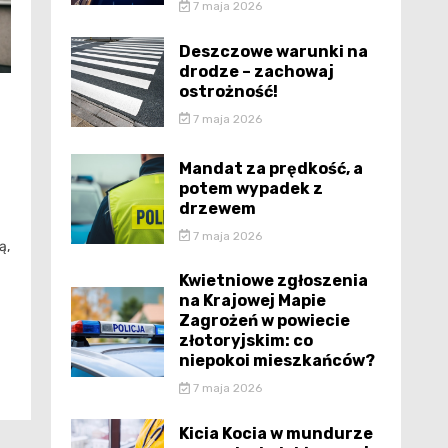
7 maja 2026
Deszczowe warunki na
drodze – zachowaj
ostrożność!
7 maja 2026
Mandat za prędkość, a
potem wypadek z
drzewem
7 maja 2026
ą,
Kwietniowe zgłoszenia
na Krajowej Mapie
Zagrożeń w powiecie
złotoryjskim: co
niepokoi mieszkańców?
7 maja 2026
Kicia Kocia w mundurze