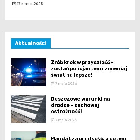
17 marca 2025
Aktualności
Zrób krok w przyszłość –
zostań policjantem i zmieniaj
świat na lepsze!
7 maja 2026
Deszczowe warunki na
drodze – zachowaj
ostrożność!
7 maja 2026
Mandat za prędkość, a potem