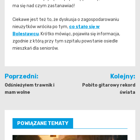
ma się nad czym zastanawiać!
Ciekawe jest też to, że dyskusja o zagospodarowaniu
nieużytków wróciła po tym,
co stało się w
Bolesławcu
. Krótko mówiąc, pojawiła się informacja,
zgodnie z którą przy tym szpitalu powstanie osiedle
mieszkań dla seniorów.
Nawigacja
Poprzedni:
Kolejny:
wpisu
Odśnieżyłem trawnik i
Pobito gitarowy rekord
mam wolne
świata
POWIĄZANE TEMATY