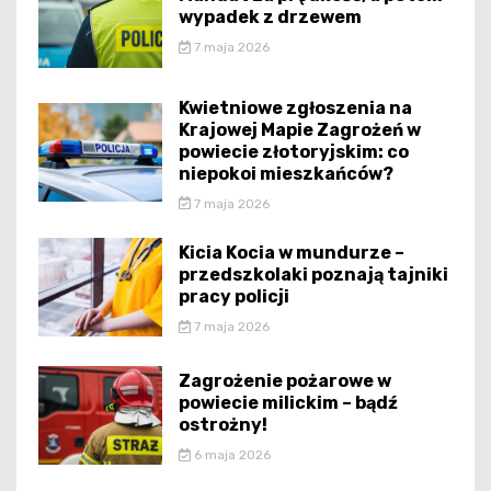
wypadek z drzewem
7 maja 2026
Kwietniowe zgłoszenia na
Krajowej Mapie Zagrożeń w
powiecie złotoryjskim: co
niepokoi mieszkańców?
7 maja 2026
Kicia Kocia w mundurze –
przedszkolaki poznają tajniki
pracy policji
7 maja 2026
Zagrożenie pożarowe w
powiecie milickim – bądź
ostrożny!
6 maja 2026