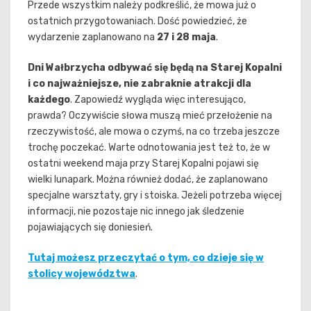
Przede wszystkim należy podkreślić, że mowa już o
ostatnich przygotowaniach. Dość powiedzieć, że
wydarzenie zaplanowano na
27 i 28 maja
.
Dni Wałbrzycha odbywać się będą na Starej Kopalni
i co najważniejsze, nie zabraknie atrakcji dla
każdego
. Zapowiedź wygląda więc interesująco,
prawda? Oczywiście słowa muszą mieć przełożenie na
rzeczywistość, ale mowa o czymś, na co trzeba jeszcze
trochę poczekać. Warte odnotowania jest też to, że w
ostatni weekend maja przy Starej Kopalni pojawi się
wielki lunapark. Można również dodać, że zaplanowano
specjalne warsztaty, gry i stoiska. Jeżeli potrzeba więcej
informacji, nie pozostaje nic innego jak śledzenie
pojawiających się doniesień.
Tutaj możesz przeczytać o tym, co dzieje się w
stolicy województwa
.