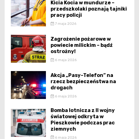
Kicia Kocia w mundurze –
przedszkolaki poznają tajniki
pracy policji
7 maja 2026
Zagrożenie pożarowe w
powiecie milickim – bądź
ostrożny!
6 maja 2026
Akcja „Pasy–Telefon” na
rzecz bezpieczeństwa na
drogach
6 maja 2026
Bomba lotnicza z II wojny
światowej odkryta w
Pieszkowie podczas prac
ziemnych
6 maja 2026