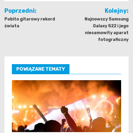
Nawigacja
Poprzedni:
Kolejny:
wpisu
Pobito gitarowy rekord
Najnowszy Samsung
świata
Galaxy S22 i jego
niesamowity aparat
fotograficzny
POWIĄZANE TEMATY