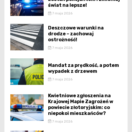
świat na lepsze!
7 maja 2026
Deszczowe warunki na
drodze – zachowaj
ostrożność!
7 maja 2026
Mandat za prędkość, a potem
wypadek z drzewem
7 maja 2026
Kwietniowe zgłoszenia na
Krajowej Mapie Zagrożeń w
powiecie złotoryjskim: co
niepokoi mieszkańców?
7 maja 2026