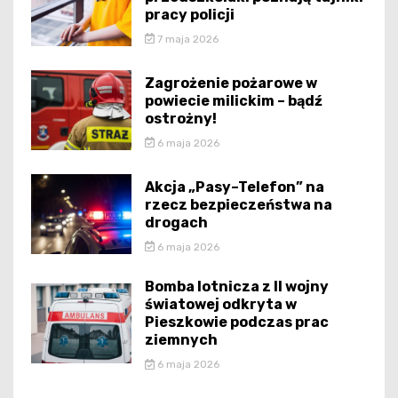
pracy policji
7 maja 2026
Zagrożenie pożarowe w
powiecie milickim – bądź
ostrożny!
6 maja 2026
Akcja „Pasy–Telefon” na
rzecz bezpieczeństwa na
drogach
6 maja 2026
Bomba lotnicza z II wojny
światowej odkryta w
Pieszkowie podczas prac
ziemnych
6 maja 2026