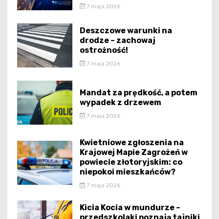
7 maja 2026
Deszczowe warunki na
drodze – zachowaj
ostrożność!
7 maja 2026
Mandat za prędkość, a potem
wypadek z drzewem
7 maja 2026
Kwietniowe zgłoszenia na
Krajowej Mapie Zagrożeń w
powiecie złotoryjskim: co
niepokoi mieszkańców?
7 maja 2026
Kicia Kocia w mundurze –
przedszkolaki poznają tajniki