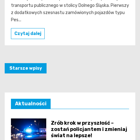
transportu publicznego w stolicy Dolnego Śląska. Pierwszy
z dodatkowych szesnastu zamówionych pojazdów typu
Pes...
Czytaj dalej
Nawigacja
Starsze wpisy
po
wpisach
Aktualności
Zrób krok w przyszłość –
zostań policjantem i zmieniaj
świat na lepsze!