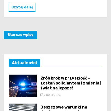
Czytaj dalej
Nawigacja
Starsze wpisy
po
wpisach
Aktualności
Zrób krok w przyszłość –
zostań policjantem i zmieniaj
świat na lepsze!
7 maja 2026
Deszczowe warunki na