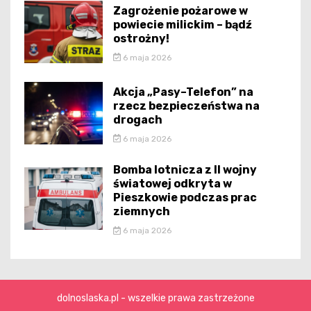
Zagrożenie pożarowe w
powiecie milickim – bądź
ostrożny!
6 maja 2026
Akcja „Pasy–Telefon” na
rzecz bezpieczeństwa na
drogach
6 maja 2026
Bomba lotnicza z II wojny
światowej odkryta w
Pieszkowie podczas prac
ziemnych
6 maja 2026
dolnoslaska.pl - wszelkie prawa zastrzeżone