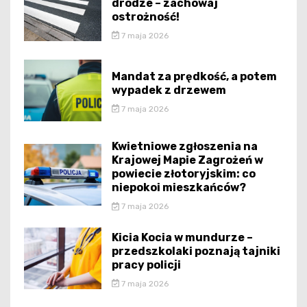
drodze – zachowaj
ostrożność!
7 maja 2026
Mandat za prędkość, a potem
wypadek z drzewem
7 maja 2026
Kwietniowe zgłoszenia na
Krajowej Mapie Zagrożeń w
powiecie złotoryjskim: co
niepokoi mieszkańców?
7 maja 2026
Kicia Kocia w mundurze –
przedszkolaki poznają tajniki
pracy policji
7 maja 2026