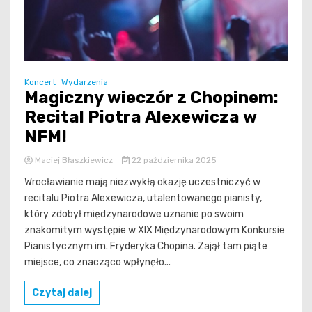
Koncert
Wydarzenia
Magiczny wieczór z Chopinem:
Recital Piotra Alexewicza w
NFM!
Maciej Błaszkiewicz
22 października 2025
Wrocławianie mają niezwykłą okazję uczestniczyć w
recitalu Piotra Alexewicza, utalentowanego pianisty,
który zdobył międzynarodowe uznanie po swoim
znakomitym występie w XIX Międzynarodowym Konkursie
Pianistycznym im. Fryderyka Chopina. Zajął tam piąte
miejsce, co znacząco wpłynęło...
Czytaj dalej