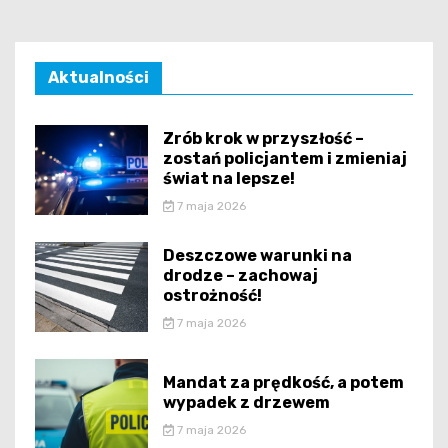
Aktualności
Zrób krok w przyszłość –
zostań policjantem i zmieniaj
świat na lepsze!
7 maja 2026
Deszczowe warunki na
drodze – zachowaj
ostrożność!
7 maja 2026
Mandat za prędkość, a potem
wypadek z drzewem
7 maja 2026