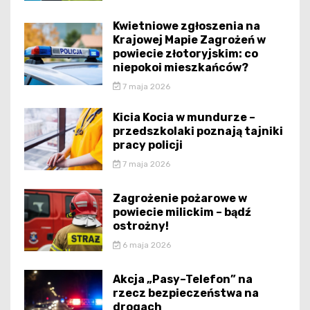
Kwietniowe zgłoszenia na
Krajowej Mapie Zagrożeń w
powiecie złotoryjskim: co
niepokoi mieszkańców?
7 maja 2026
Kicia Kocia w mundurze –
przedszkolaki poznają tajniki
pracy policji
7 maja 2026
Zagrożenie pożarowe w
powiecie milickim – bądź
ostrożny!
6 maja 2026
Akcja „Pasy–Telefon” na
rzecz bezpieczeństwa na
drogach