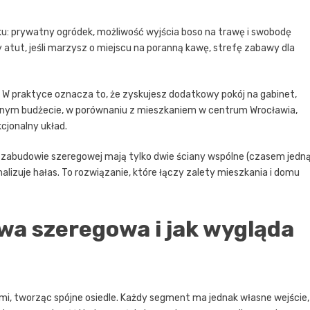
ku: prywatny ogródek, możliwość wyjścia boso na trawę i swobodę
y atut, jeśli marzysz o miejscu na poranną kawę, strefę zabawy dla
W praktyce oznacza to, że zyskujesz dodatkowy pokój na gabinet,
obnym budżecie, w porównaniu z mieszkaniem w centrum Wrocławia,
cjonalny układ.
 zabudowie szeregowej mają tylko dwie ściany wspólne (czasem jedn
malizuje hałas. To rozwiązanie, które łączy zalety mieszkania i domu
a szeregowa i jak wygląda
i, tworząc spójne osiedle. Każdy segment ma jednak własne wejście,