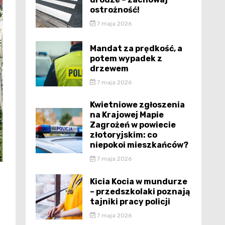
ostrożność!
7 maja 2026
Mandat za prędkość, a
potem wypadek z
drzewem
7 maja 2026
Kwietniowe zgłoszenia
na Krajowej Mapie
Zagrożeń w powiecie
złotoryjskim: co
niepokoi mieszkańców?
7 maja 2026
Kicia Kocia w mundurze
– przedszkolaki poznają
tajniki pracy policji
7 maja 2026