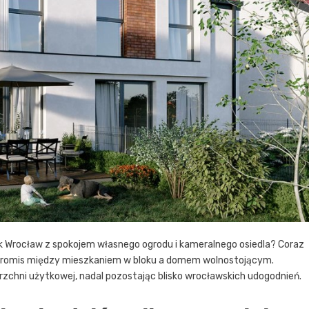
k Wrocław z spokojem własnego ogrodu i kameralnego osiedla? Coraz
promis między mieszkaniem w bloku a domem wolnostojącym.
erzchni użytkowej, nadal pozostając blisko wrocławskich udogodnień.