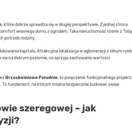
e, które dobrze sprawdza się w długiej perspektywie. Z jednej strony
z komfort własnego domu z ogrodem. Taka nieruchomość rośnie z Tob
h potrzeb rodziny.
okowania kapitału. Atrakcyjna lokalizacja w aglomeracji o silnym rynk
je się na dobrym poziomie, co sprzyja zachowaniu wartości
zez
Brzoskwiniowe Południe
, to połączenie funkcjonalnego projektu
a. To fundament, na którym można bezpiecznie budować swoje
wie szeregowej – jak
yzji?