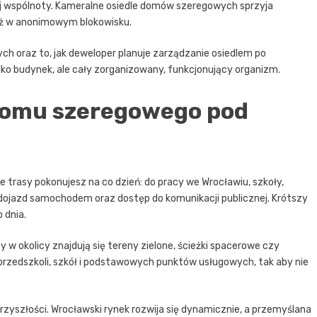
ej wspólnoty. Kameralne osiedle domów szeregowych sprzyja
niż w anonimowym blokowisku.
ch oraz to, jak deweloper planuje zarządzanie osiedlem po
ko budynek, ale cały zorganizowany, funkcjonujący organizm.
 domu szeregowego pod
kie trasy pokonujesz na co dzień: do pracy we Wrocławiu, szkoły,
dojazd samochodem oraz dostęp do komunikacji publicznej. Krótszy
 dnia.
 okolicy znajdują się tereny zielone, ścieżki spacerowe czy
ć przedszkoli, szkół i podstawowych punktów usługowych, tak aby nie
rzyszłości. Wrocławski rynek rozwija się dynamicznie, a przemyślana