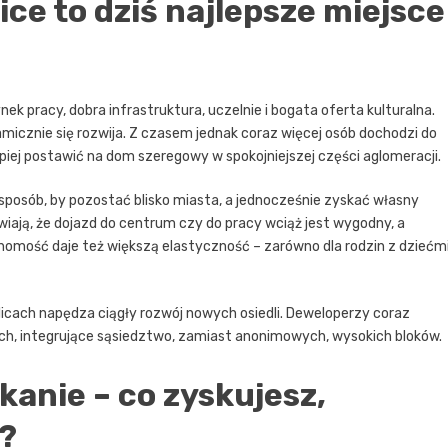
ice to dziś najlepsze miejsce
ek pracy, dobra infrastruktura, uczelnie i bogata oferta kulturalna.
micznie się rozwija. Z czasem jednak coraz więcej osób dochodzi do
piej postawić na dom szeregowy w spokojniejszej części aglomeracji.
osób, by pozostać blisko miasta, a jednocześnie zyskać własny
wiają, że dojazd do centrum czy do pracy wciąż jest wygodny, a
chomość daje też większą elastyczność – zarówno dla rodzin z dziećmi
licach napędza ciągły rozwój nowych osiedli. Deweloperzy coraz
ch, integrujące sąsiedztwo, zamiast anonimowych, wysokich bloków.
anie – co zyskujesz,
?