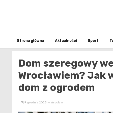
Skip
to
content
Strona główna
Aktualności
Sport
T
Dom szeregowy we
Wrocławiem? Jak w
dom z ogrodem
9 grudnia 2025
w
Wrocław