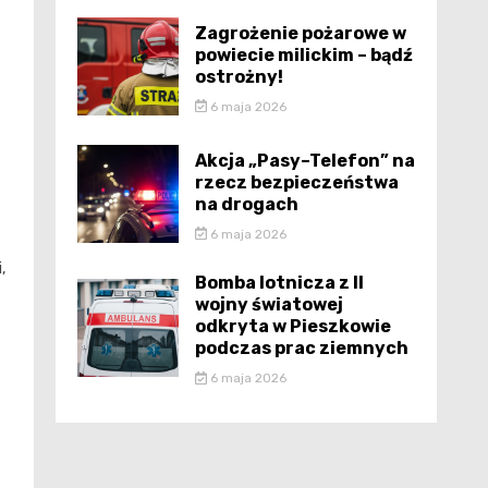
Zagrożenie pożarowe w
powiecie milickim – bądź
ostrożny!
6 maja 2026
Akcja „Pasy–Telefon” na
rzecz bezpieczeństwa
na drogach
6 maja 2026
,
Bomba lotnicza z II
wojny światowej
odkryta w Pieszkowie
podczas prac ziemnych
6 maja 2026