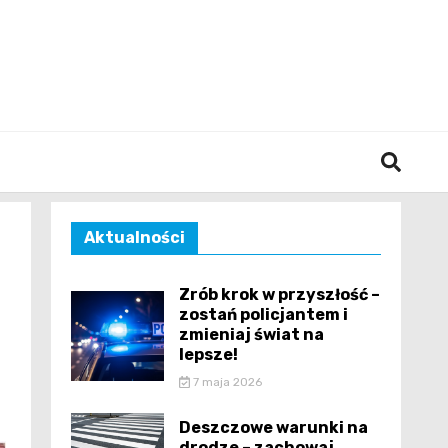
śląska
Aktualności
Zrób krok w przyszłość –
zostań policjantem i
zmieniaj świat na
lepsze!
7 maja 2026
Deszczowe warunki na
drodze – zachowaj