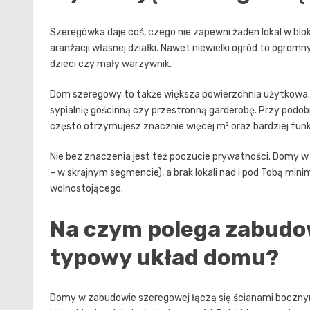
Szeregówka daje coś, czego nie zapewni żaden lokal w blo
aranżacji własnej działki. Nawet niewielki ogród to ogromn
dzieci czy mały warzywnik.
Dom szeregowy to także większa powierzchnia użytkowa. 
sypialnię gościnną czy przestronną garderobę. Przy pod
często otrzymujesz znacznie więcej m² oraz bardziej funk
Nie bez znaczenia jest też poczucie prywatności. Domy w
– w skrajnym segmencie), a brak lokali nad i pod Tobą mini
wolnostojącego.
Na czym polega zabudow
typowy układ domu?
Domy w zabudowie szeregowej łączą się ścianami bocznym