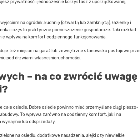
wujesz prywatność i jednocześnie korzystasz z uporządkowanej,
 wyjściem na ogródek, kuchnię (otwartą lub zamkniętą), łazienkę i
ienka i często praktyczne pomieszczenie gospodarcze. Taki rozkład
ywnie wpływa na komfort codziennego funkcjonowania.
uje też miejsce na garaż lub zewnętrzne stanowisko postojowe prze
niu pod drzwiami własnej nieruchomości.
wych – na co zwrócić uwagę
i?
e całe osiedle. Dobre osiedle powinno mieć przemyślane ciągi pieszo-
zabudowy. To wpływa zarówno na codzienny komfort, jak i na
 wynajmie lub odsprzedaży.
ielone na osiedlu: dodatkowe nasadzenia, alejki czy niewielkie