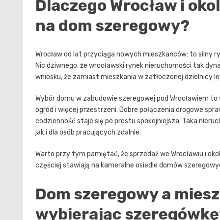
Dlaczego Wrocław i okol
na dom szeregowy?
Wrocław od lat przyciąga nowych mieszkańców: to silny ryn
Nic dziwnego, że wrocławski rynek nieruchomości tak dyna
wniosku, że zamiast mieszkania w zatłoczonej dzielnicy le
Wybór domu w zabudowie szeregowej pod Wrocławiem to sp
ogród i więcej przestrzeni. Dobre połączenia drogowe spra
codzienność staje się po prostu spokojniejsza. Taka nieru
jak i dla osób pracujących zdalnie.
Warto przy tym pamiętać, że sprzedaż we Wrocławiu i oko
częściej stawiają na kameralne osiedle domów szeregowy
Dom szeregowy a mieszk
wybierając szeregówkę