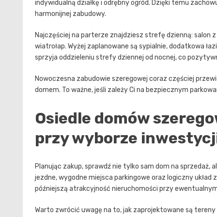
indywidualną działkę i odrębny ogród. Dzięki temu zacho
harmonijnej zabudowy.
Najczęściej na parterze znajdziesz strefę dzienną: salon z
wiatrołap. Wyżej zaplanowane są sypialnie, dodatkowa łaz
sprzyja oddzieleniu strefy dziennej od nocnej, co pozyt
Nowoczesna zabudowie szeregowej coraz częściej przewid
domem. To ważne, jeśli zależy Ci na bezpiecznym parkowa
Osiedle domów szerego
przy wyborze inwestycj
Planując zakup, sprawdź nie tylko sam dom na sprzedaż, al
jezdne, wygodne miejsca parkingowe oraz logiczny układ 
późniejszą atrakcyjność nieruchomości przy ewentualnym
Warto zwrócić uwagę na to, jak zaprojektowane są tereny z